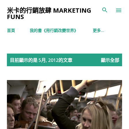
跳到主要內容
米卡的行銷放肆 MARKETING
FUNS
首頁
我的書《用行銷改變世界》
更多…
發
目前顯示的是 5月, 2012的文章
顯示全部
表
文
章