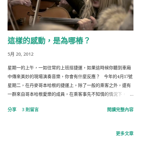
這樣的感動，是為哪樁？
5月 20, 2012
星期一的上午，一如往常的上班搭捷運，如果這時候你聽到車廂
中傳來美妙的現場演奏音樂，你會有什麼反應？ 今年的4月17號
星期二，在丹麥哥本哈根的捷運上，除了一般的乘客之外，還有
一群來自哥本哈根愛樂的成員，在乘客事先不知情的情況下，長
笛手悠揚的吹下動人的音符，帶領整個樂團，就在捷運上現場演
分享
3 則留言
閱讀完整內容
奏起皮爾金第一組曲『晨歌 Morning Mood』。 這其實是 丹麥
愛樂電台 為了推廣下一季的節目，所辦的快閃活動。 這個事件有
個有趣的地方，就是大部份的品牌在選擇活動地點時，通常都會
更多文章
考慮“流動性”，也就是在單位時間內，越多人知道越好，比較少