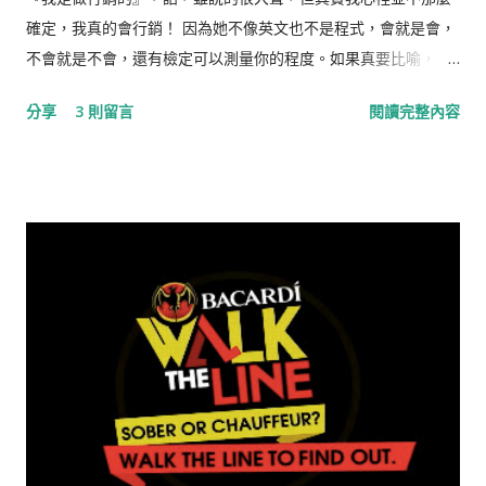
確定，我真的會行銷！ 因為她不像英文也不是程式，會就是會，
不會就是不會，還有檢定可以測量你的程度。如果真要比喻，行
銷，會是種屬於『贏家說了算』的領域，你要怎麼解釋，都行！
分享
3 則留言
閱讀完整內容
有時候一個破爛玩意兒，隨隨便便做，它卻大賣，但有時候明明
很看好的產品，用盡全力、使上所有自己會的招數，卻慘遭滑鐵
盧，連我自己都搞不清楚為什麼？！所以，私底下常跟朋友說這
是個『打嘴泡的行業』。那時候，我覺得行銷是門藝術，需要創
意的天份。 工作了幾年後，終於有一種讓人比較踏實、比較科學
的方法出現，她叫CRM（顧客關係管理），她畫出了一片美景，
她說『她可以了解一個顧客終身價值，根據過去的消費紀錄與往
來互動的結果，掌握在最適當的時候，主動提出他最需要的產
品，甚至客製化的服務』，而且有一套嚴謹的做法與步驟。 例
如： RFM模型 ，可以將顧客分級，然後區分誰最忠誠、誰是奧
客、誰最有潛力、誰可以置之不理，再針對不同的顧客群採取不
同的行銷策略，減少行銷預算不必要的浪費。這一切可不是打嘴
泡，而是有一堆數據，統計分析的結果。那時候，我覺得行銷也