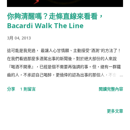
可以是門科學，需要清楚的邏輯思考。 我以為CRM上身，從此就
你夠清醒嗎？走條直線來看看，
天下太平，可以躺著作行銷，原來是我太傻，太天真！
Bacardi Walk The Line
3月 04, 2013
這可能是我見過， 最讓人心甘情願、主動接受“酒測”的方法了！
在我們看過那麼多酒駕出事的新聞後，對於絕大部份的人來說
『喝酒不開車』，已經是個不需要再強調的事。但，總有一群鐵
齒的人，不承認自己喝醉，更僥倖的認為出事的那個人，不會是
自己。 要讓這群拿生命開玩笑的人，不自己開車回家的第一步，
分享
1 則留言
閱讀完整內容
就是先讓他們相信『自己喝醉了』！但，怎麼做到？
更多文章