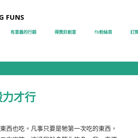
跳到主要內容
 FUNS
有意義的行銷
得獎好創意
fb粉絲頁
訂閱
毅力才行
東西也吃。凡事只要是牠第一次吃的東西，