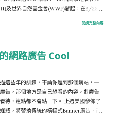
有人工香料，不含防腐劑，只選擇較低飽和
ett)及世界自然基金會(WWF)發起，在3/28日
g的蛋白質(per serving)。在保護主義
。這活動自2007年在雪梨發起，2008年發展
閱讀完整內容
，在地採購的訴求，是個聰明的做法 除了產
號召10億人共同參與，以下是短片， 活動網
ng your True North這樣的品牌性格，推
個目的，希望藉由參與此次活動的人，以"熄
底還辦了一場Event，「說出你自己
票，以影響2009年12月在哥本哈根舉辦的
的網路廣告 Cool
的競賽，分享你對生命的熱情，挑選出最具啟發性的故
e Conference，這次會議的決議將代替《 京都議定
卡頒獎時段播出，並給予25000美金，資助
暖化政策的走向。 官網上設計了很多可供下
 幾個主要參賽者的故事，都跟社會公益有關係，不
 ，包括Banner、海報跟貼紙等等，你也可
出，對殘障或弱勢團體的關懷。 得獎者是一
過這些年的訓練，不論你進到那個網站，一
er或寫網誌，以 更多的行動 來參與 PS.在
事。一開始她只是一個人拉著一輛滿載三明
廣告，那個地方是自己想看的內容，對廣告
找不到台灣這個國家或區域的選項(下圖)，不過你
on小朋友拉的小板車)，分送食物跟咖啡，自1991年
看待，連點都不會點一下。 上週美國發佈了
nspiratio...
媒體，將替換傳統的橫幅式Banner廣告，改