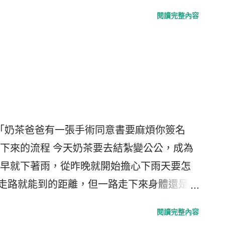
nner點閱率越來越低的困擾，這些媒體包括
閱讀完整內容
NBC等。面積大到可以塞滿你的螢幕，你想不看
網站上就曾出現過"很大幅"的廣告，有一陣子
首頁，就會出現一整個螢幕的廣告，不過聰
告，還是會自然的選擇關閉或跳過不看，除
一部電影移動世界Jumper，做了一個網路的
ge)，這廣告厲害在於，除了結合全片最主要的精神-主
 「奶茶爸爸有一張手術同意書要麻煩你簽名
更厲害的是，它讓你一眼看不出是廣告，整
下來的流程 今天奶茶要去結紮變公公，成為
個網頁中跳來跳去，一會兒在Banner上跑，
早就下著雨，從昨晚就開始擔心下雨天要怎
可以把網頁的文字、Banner打的支離破碎
，走路就能到的距離，但一路走下來身體還是會
樣的玩起躲貓貓來 這裡有兩種呈現的方式
茶沒事，我卻閃到腰。路上見人抱著的狗，
天殺的很大"來強迫網友收看，當然是個方法，不過
閱讀完整內容
黃金獵犬被抱著走? 而且抱起的高度，牠舌頭
只是這說得容易但做得難。不過話說回來，