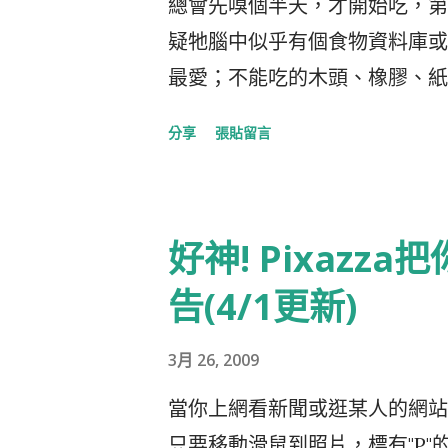
總會先嗅個半天，才開始吃，第
疑牠腦中似乎有個食物資料庫或
最愛；不能吃的木頭、橡膠、紙
別以為我虐待牠，讓牠吃不飽所
分享
張貼留言
吃的東西，我們因為怕牠吃下去，
異常享受這種你追我跑的樂趣，
品，找到後"Bingo"一聲，
好神! Pixaz
著看你像被電到一般地從椅子上
篇一律，我追牠跑，牠左閃右躲
告(4/1更新)
一定可以看到牠如狡兔的雙腿，
3月 26, 2009
狽的主人煞車不及，在空中就已
宰子而移動，但僵硬的身體只能
當你上網看新聞或逛某人的網站
不會笑，不然肯定笑的眼淚掉，
只要移動滑鼠到照片，標有"P"的