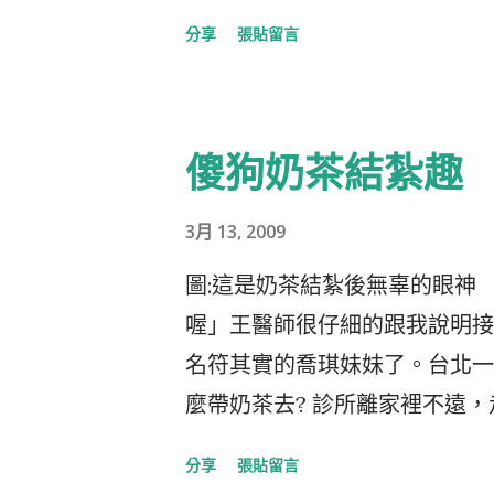
以大面積的廣告代替，以解決Ba
分享
張貼留言
紐約時報、Fox News、MS
都不行。 在此之前紐約時報的
當你點選某篇文章，有時則是在
傻狗奶茶結紮趣
明如你當然瞄一眼就知道那是廣
非那是你有興趣的廣告。 去年的
3月 13, 2009
廣告OTP(Over the Pa
圖:這是奶茶結紮後無辜的眼神
角可以隨心所欲的自由移動外，
喔」王醫師很仔細的跟我說明接
個網頁就是個Flash，主角在整
名符其實的喬琪妹妹了。台北一
一會兒跑到文章裡，發射的武器還
麼帶奶茶去? 診所離家裡不遠
稀巴爛，就像把網頁當做戰場一
濕，用抱的又太重，可能最後奶
WWOS MSN 我想廣告以"
分享
張貼留言
不是吉娃娃就是貴賓，幾時看見
本質還是廣告吸引人才是王道，