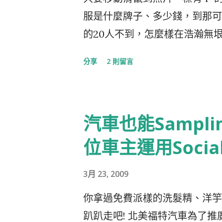
取。「奶茶來，好吃的給你」，
服是什麼牌子、多少錢，到那可以買
搖晃餅乾罐，發出嘩啦嘩啦的聲
的20人不到，怎麼樣在浩瀚無
狗，鬆開大嘴巴，拋下牠的俘虜
合作跟利誘，一個聰明的機制，
分享
2 則留言
這樣下去卻衍生另一個問題。奶
提供者。 有意加盟的網站，不用
的遊戲之外，想吃東西的時候，
加教育訓練，只要在網頁上加一行J
而變成我被牠制約了 「好吧，
錢，平白多了一個賺錢的工具。P
汽車也能Sampling
闆，有沒有賣防狗咬的噴劑?」
只要網友因為看了你照片買了其
的，噴在你不想讓牠咬的東西上
Pixazza廣邀眼力過人的網
位車主運用Socia
嚐，「嗯，果然很苦」，還特別
運作，也申請加入，不過至今尚未
調頭走開，「咦~還真有效耶」
3月 23, 2009
片中的玩意兒做辨視(identifyi
大，我想因為這個習慣，一下子
(matching)的工作、不一
你拿過免費派樣的洗髮精、洋竽
擺的嗑起各樣千奇百怪的東西來
你"認"出的那個商品，就可以
趴趴走吧! 北美福特汽車為了推廣明