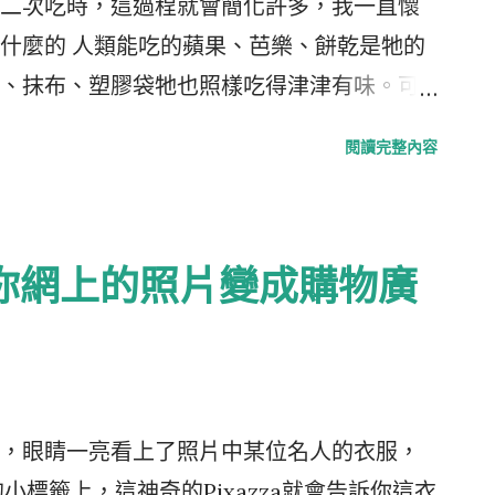
二次吃時，這過程就會簡化許多，我一直懷
什麼的 人類能吃的蘋果、芭樂、餅乾是牠的
、抹布、塑膠袋牠也照樣吃得津津有味。可
以才幹這些傻事，而是牠以為吃了那些不該
閱讀完整內容
緊張得追著牠跑，讓牠很High很開心。 牠
用牠像雷達的鼻子滿屋子嗅，設法找出違禁
馬上刁著戰利品，甩著風扇大尾巴跑到你面前，等
za把你網上的照片變成購物廣
彈起，展開一場人獸追逐大戰。 戲碼幾乎千
身手矯健，如果這時候有部慢動作攝影機，
在點地後的0.01秒迅速向左側平移彈去，而狼
經發現大勢不妙，只剩雙眼視線能盯著這兔
直挺挺，傻傻的繼續向前撲了個空，好險狗
，眼睛一亮看上了照片中某位名人的衣服，
四腳朝天，喘不過氣來 手腳不行只好靠智
小標籤上，這神奇的Pixazza就會告訴你這衣