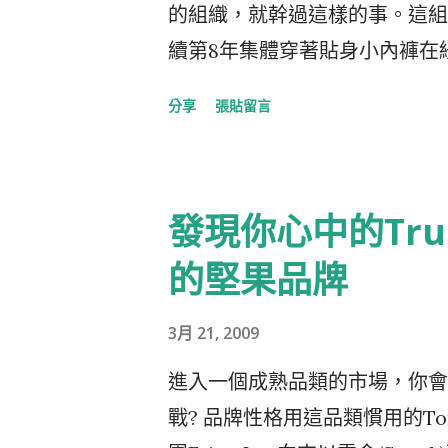
該送出什麼樣的廣告，而Pixazza
人心，說得一嘴好故事，有能力
的組織，就幹過這樣的事。這組
等。 雀屏中選者，福特每個月
續第8年集體穿著貼身小內褲在紐約搭地
你從未到過的地方、見你沒見過
207位參與者靜止不動的那一
分享
張貼留言
這些故事透過Youtube、Flickr、
論著發生了什麼事，旅客拍照的
播給你的追隨者們 這是其中一
異的表情。五分鍾一到improv e
在上市前半年就先在網路世界發聲
得在場人士如雷的掌聲，想當然爾
發現你心中的True 
低成本的社交媒體，達到快速傳播
是email快速被傳開來。 Sony
Media不易被控制的特點，
月在紐約的曼哈頓也辦了幾場類似上面所
的堅果品牌
發揮的作法，也可以有系統的傳
the street ，只是這是
其是在收了這麼貴重的禮之後，參
3月 21, 2009
選美麗動人的Models，手上拿
Media的特點之一就是雙向互
勢想不被注意都難，這些金髮美
進入一個成熟品類的市場，你會用
說能演又有粉絲的種子，不只在
很不真實。所有一舉一動就是為
戰? 品牌性格用這品類慣用的T
腳，可以免費幫福特到處敲鑼打鼓，
時而定格不動，簡直就是把百貨