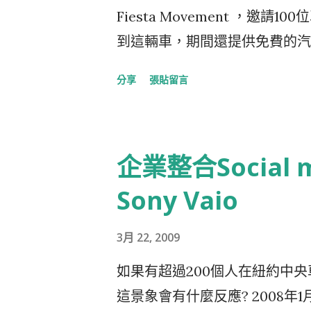
如何制牠的辦法! 我家廚房有
來說，則是大大增加了產品曝光
Fiesta Movement ，
向前推或向後拉的那種，小時候
使沒有買當初吸引它的商品，至
到這輛車，期間還提供免費的汽
外，透著玻璃看著廚房內的風光
會。 Pixazza跟商品提供者、
責生小孩一樣，天下居然有這麼好
起來，輕輕地一撲~ 這門...
分享
張貼留言
cost per action、CPC cost p
居民參加，且到今天(3/23)
沒有另外因銷售而抽佣我並不確
設計頗為嚴謹跟有趣，充分運用Web
Pixazza的機制，開創一個
能夠小兵立大功，花小錢收到廣
企業整合Social
真是各家全贏的好策略 在第一
須先拍一部2~5分鍾的影片，
在太了不起，可以運作出這麼棒
筆一流、是金城武是林志玲有一
Sony Vaio
意的地方 這個Model最偉大
車的Blog，不管你是什麼，總之將
卻因為通力合作而產出一個新的
3月 22, 2009
明"Fiesta Movement"
不會遇到過去推廣電子商務所遇
產出數千部打知名度的影片(當
如果有超過200個人在紐約中
Google的AdSense概念相
青睞的原因，不外乎你是個在網
這景象會有什麼反應? 2008年1月在