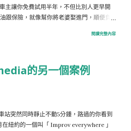
個活動的推門，木門中間鑲嵌有透明玻璃，可以
的機會，當然收入會因此增加，來的網友即
邀請100位車主讓你免費試用半年，不但比別人更早開
奶茶還不會頂或推時，只能乖乖站在廚房
少引進門後，也開啟他購買別的商品的機
油跟保險，就像幫你將老婆娶進門，順便負
流口水。不知那一天起，牠突然發現只要站
廣告主或購物網站收取廣告費，可以by CPA
康的事?! 但可惜活動僅限美國年滿21歲的
閱讀完整內容
er click或CPM cost per millennium收費(有
就結束募集了 你聰明，福特可也不是傻瓜。活動
定)。就這樣大夥都只是舉手之勞，卻因
 2.0的精神跟Social Media的力量，希望
EC的新世界，各方從中都可以獲取一定的利潤，
告的大效果 要成為合格的受邀者，首先你必
 media的另一個案例
時間聽到這個概念時驚為天人，覺得這公司實
說明為什麼你適合這個條件，說你交遊廣闊、文
的生意模式，但若細想，還是有一些值得注
大群粉絲、或是你早就有個受歡迎，談論汽
之處，在於參與的各方，都不需要做什麼改變，
影片Post上Youtube先，並在影片的Tag註
模式，而且各方皆得利，因此在推廣上比較
。所以不管你有沒有入選，已經先有一大群人幫Fiesta
到的困難，可以快速的暴發開來。這跟
然光有知名度是成不了大事滴) 要想獲得福特
央車站突然同時靜止不動5分鍾，路過的你看到
近，可是AdSense是由系統根據文章的文字來判斷
路世界走跳很久的活躍者，能夠用影片煽動
紐約的一個叫「 Improv everywhere 」