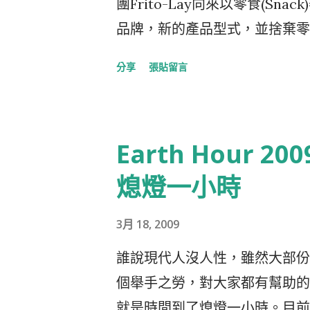
團Frito-Lay向來以零食(S
P，任由旅客拍照攝影或是試用
品牌，新的產品型式，並捨棄零
重點來了，有了好的活動接下來怎
出自己的路。 TrueNort
分享
張貼留言
了Social Media，在Faceb
《正北》或是代表心靈上的《明燈
友"，想知道更多關於她的消息嗎?
以TrueNorth為堅果這個
Sony相關影片 的專屬Chann
關說明可上 官網查詢 一般我
Earth Hour 200
看這些 美女們的玉照 ，在Fli
或開心果，就是一顆顆活蹦亂跳的
Skittles，把品牌官網用各個S
線裡也有這類市場主流的果仁，
熄燈一小時
的。台灣也有許多的活動網頁，
的不同。為了強化與競爭者的差異，
地申請一個Domain，這樣的轉變
3月 18, 2009
種不同的型式。cluster就
都如此仰賴Social Medi
在一片片薄薄的脆餅上加了各式各
誰說現代人沒人性，雖然大部份
些工具...
出想要呈現自然的風格，一派簡
個舉手之勞，對大家都有幫助的
仁/Crisp/Cluster 下下圖為
就是時間到了熄燈一小時。目前已