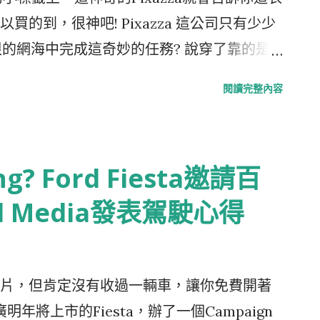
手上拿著牠最愛的小饅頭餅乾，還故意大力
的到，很神吧! Pixazza 這公司只有少少
響，吸引牠的注意，這隻被食物制約的傻
垠的網海中完成這奇妙的任務? 說穿了靠的是
，乖乖跑過來領獎。 這招通常會生效，可是
廣大的網友，提供照片的連盟網站跟商品的
閱讀完整內容
茶發現違禁品除了好玩，可以啟動你追我跑
改變現在運作的模式，也不用聽Seminar參
這招也很管用。轉念一想這樣不對，怎麼反
avascript的小程式，就可以開始等著收
來點高科技武器吧!」去寵物店找老闆求救 「老
ixazza會自動判讀過去現在跟未來的照片，
? Ford Fiesta邀請百
，「有啊! 這是日本進口的酸蘋果汁，苦苦
中的某樣商品，就可以抽佣； 另一方面
就行了」 回家後，馬上展開佈署，自己嚐了
友擔當他們的時尚達人(我因為好奇細節到底怎麼
l Media發表駕駛心得
拿噴過的東西給奶茶試試，只看牠嗅了嗅，
收到認可的email)，這些專家們負責把照
。可惜，是我高興的太早 奶茶從小就吃蘋果長
ng)、分類(tagging)跟連盟的購物網站商品配對
就讓牠適應了苦蘋果的味道，又開始大搖大
定要完全精準，類似商品也可以，只要有人買了
片，但肯定沒有收過一輛車，讓你免費開著
 所以我還在苦惱牠這惡習，到現在還沒找到
收錢了； 對商品的提供者、廣告主或購物網站
年將上市的Fiesta，辦了一個Campaign