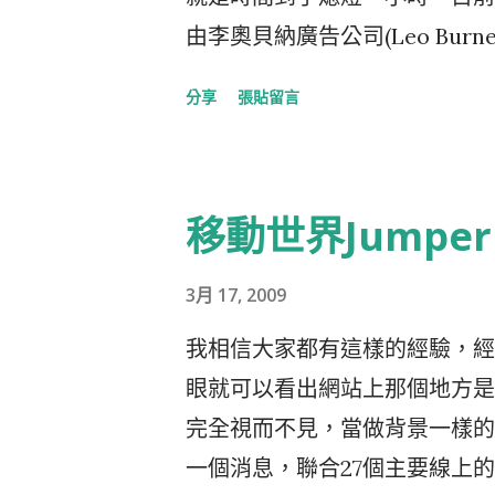
念，所有的產品都產自美國，沒
由李奧貝納廣告公司(Leo Burn
脂肪的堅果，還保證每一口都吃得到5
當地時間晚上8:30分熄燈的活動
分享
張貼留言
興起的這個年代，強調在地生產
成全球性的活動，今年希望能夠
品上的創新跟堅持，為了強化Findi
頁在這裡 這活動在今年還有一
出新品上市的廣告片之外，在去年
燈"當做對地球暖化表達關心的投
移動世界Jumper
TrueNorth Story 」
Global Climate Chang
事，拍成廣告片在今年2月的奧斯
書 》，決定未來各政府對地球
3月 17, 2009
完成得獎者的TrueNorth
載，表達你支持 這項活動的標誌
是個人的小愛而是對大環境的付
我相信大家都有這樣的經驗，經
以在活動當天拍照、攝影、twitt
位前芝加哥女警員幫助遊民的故
眼就可以看出網站上那個地方是
Earth Hour官網上的地圖
治的小紅(little red wag
完全視而不見，當做背景一樣的
還是可以以Taipei的名義註冊
以來，陸續發展出固定的據點，開設了I
一個消息，聯合27個主要線上的