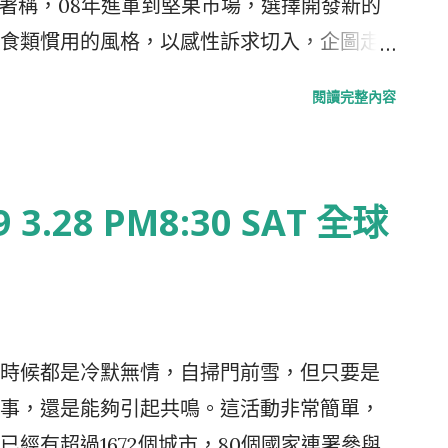
nack)著稱，08年進軍到堅果市場，選擇開發新的
，這場Show出現在車站或是街頭等不同地方
食類慣用的風格，以感性訴求切入，企圖走
麼串連繼續發酵下去? 沒錯，Sony也運用
h用在不同的地方代表不同的含義，可以是地理上的
閱讀完整內容
ook上開了 Manne Quin 的網頁，想成為她的"朋
》、《終極目標》或《信仰》。Frito-Lay
 到這兒來加入就對了；Youtube上也有
品類命名，藉以代表他們對產品的熱情與堅持，相
el，在這裡可以看到Sony相關的最新影片；想
們看到堅果類的產品多以原貌示人，花生、杏仁
9 3.28 PM8:30 SAT 全球
ckr上讓你一覽無遺 這個案例再次顯現
果仁，赤裸裸沒穿衣服。TrueNorth產品
ocial Media，整合成一個裝置是有它的道理
但如果光是這樣，其差異就只是定位與訴求
直接就在某個部落格下開站，不再像以前特
特別開發了『塊Cluster，脆片Crisp'兩
也越來越明顯了。 如果連Sony或Skittles
像我們的花生糖一樣，切成一塊塊的正方形；另外
a，台灣的企業是不是該多多思考，改變型式運用這
樣的果仁，就成了Crisp。從包裝就可以看
時候都是冷默無情，自掃門前雪，但只要是
潔清新的設計(下圖左起 綜合果
事，還是能夠引起共鳴。這活動非常簡單，
產品海報)。 100%天然是TrueNorth的核心概
經有超過1672個城市，80個國家連署參與