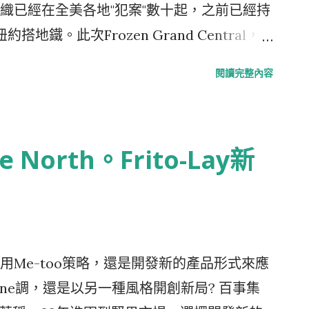
則是圖...
多方面探索這車的妙用，接受不同的挑戰
織已經在全美各地"犯案"數十起，之前已經持
都會給你一項神秘的任務，可能會讓你去一個
鐵。此次Frozen Grand Central，
的人、給你永生難忘的體驗等等，你必須將
刻，讓所有的旅客都嚇了一跳，大家交頭接耳討
閱讀完整內容
Facebook等等Social Media，Post上網散
拍照，打電話的打電話，每個人莫不露出驚
位的參與者申請的影片 以一個未上市的汽車，
verywhere的Agents們，突然動了起來，獲
，來個Pre Launch引起大家的注意，運用
這場突如其來的表演事後在Blog、MSN或
North。Frito-Lay新
提昇知名度的效果；同時為了避免Social
 新的小筆電Vaio P最近風光上市。今年的1、2
特別設計跟引導議題的發展，不全任由網友自由
提的真人秀 Mannequins take to
播那些產品的訊息。正所謂吃人的嘴軟，尤
一場專業的商業活動。在紐約中央車站，一群經過挑
與者應該會多說好話才是。另外Social
著Vaio P，一出現在車站的大廳上，那樣的氣
動，在產品未正式上市前，這100個經過挑選能
女特意的將妝化的跟"櫥窗模特兒"一樣，白的
Me-too策略，還是開發新的產品形式來應
公關新聞上是個議題，也像是各個地方樁
了吸引路人的目光，時而擺出誘人的Pose，
one調，還是以另一種風格開創新局? 百事集
傳頌Fiesta的種種訊息，還能夠及...
公司的櫥窗搬到現場一樣，完美展示Vaio