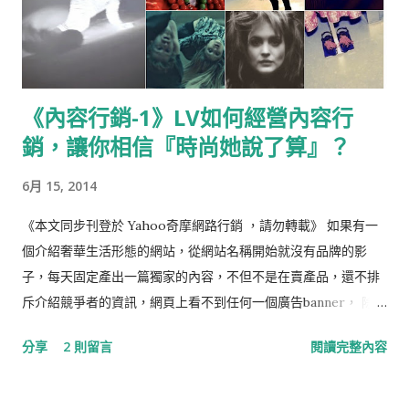
《內容行銷-1》LV如何經營內容行
銷，讓你相信『時尚她說了算』？
6月 15, 2014
《本文同步刊登於 Yahoo奇摩網路行銷 ，請勿轉載》 如果有一
個介紹奢華生活形態的網站，從網站名稱開始就沒有品牌的影
子，每天固定產出一篇獨家的內容，不但不是在賣產品，還不排
斥介紹競爭者的資訊，網頁上看不到任何一個廣告banner， 除了
內容就是內容，而且一經營就是四個年頭，遍尋整個網站也找不
分享
2 則留言
閱讀完整內容
著背後的影舞者，但有心人都知道這網站隸屬於哪個品牌，這，
是不是很奇妙！ 這個網站不是別人，就是大名鼎鼎來自LVMH集
團的《 NOWNESS 》。如果你看到Louis Vuitton兩個字，就嚇