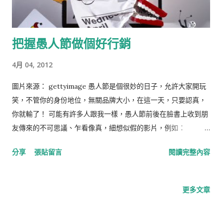
把握愚人節做個好行銷
4月 04, 2012
圖片來源： gettyimage 愚人節是個很妙的日子，允許大家開玩
笑，不管你的身份地位，無關品牌大小，在這一天，只要認真，
你就輸了！ 可能有許多人跟我一樣，愚人節前後在臉書上收到朋
友傳來的不可思議、乍看像真，細想似假的影片，例如：
Google：『她開發了一項無人駕駛的設備，準備跟NASCAR合
分享
張貼留言
閱讀完整內容
作，要來飆速賽車』。影片故意拍得像是類新聞的節目，而且一
年前Google 在TED就發表過自動駕駛的計劃，藉此增加說服
力，另外為了讓人信服，找來了聯合創辦人Sergey Brin充當試
更多文章
車手，還訪問現今的NASCAR 車手，車隊人員以及觀眾，有人樂
觀其成，有人則大喊『bulls*it』 。