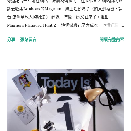
你還記得一年前在網路世界廣為傳播的『在20個知名網站間跳來
跳去收集Bonbons的Magnum』線上活動嗎？（如果想複習，請
看 鮪魚星球人的網誌 ） 經過一年後，她又回來了，推出
Magnum Pleasure Hunt 2 ，這個遊戲花了大成本，也很好玩，
但這不是我想談的重點，而是『數位時代的行銷，該怎麼跟消費
分享
張貼留言
閱讀完整內容
者溝通』的這件事。 首先，簡介一下這個品牌，Magnum是聯合
利華旗下，在1987年創立的冰品品牌，以包裹著濃郁巧克力著
稱。和大部份的食品一樣，如果褪去品牌的外衣，產品本身並沒
有什麼舉世無雙的過人之處，好吃，只不過是進入消費者採購候
選名單的基本條件。正因為如此，品牌才更需要透過行銷，創造
差異，讓消費者站在冰櫃前挑選冰品，下手的那一刻，願意選擇
妳。 Magnum的系列產品 數位時代行銷的 Impression VS
Expression