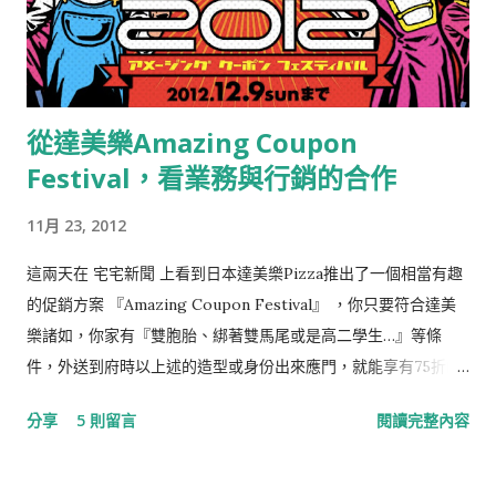
從達美樂Amazing Coupon
Festival，看業務與行銷的合作
11月 23, 2012
這兩天在 宅宅新聞 上看到日本達美樂Pizza推出了一個相當有趣
的促銷方案 『Amazing Coupon Festival』 ，你只要符合達美
樂諸如，你家有『雙胞胎、綁著雙馬尾或是高二學生…』等條
件，外送到府時以上述的造型或身份出來應門，就能享有75折的
優惠！ 作為行銷人的我，看到這類令人眼睛一亮的活動，總是興
分享
5 則留言
閱讀完整內容
奮莫名，但這樣的快感只讓我維持了30秒，理性的左腦敲了我的
右腦說：『嘿！別忘了這案子要能成功，需要營業單位的支持，
他們可不像你那麼容易高潮啊！』。 對喔！這要怎麼驗證啊？難