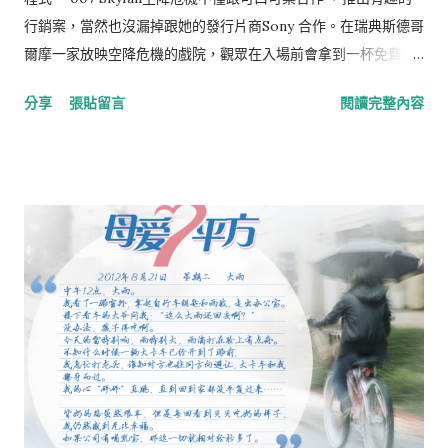
行銷案，當然也沒漏掉跟她的發行片商Sony 合作。在瑞典斯德哥
爾摩一家放映空降危機的戲院，觀眾在入場前會拿到一杯免費的
飲料，當大夥兒坐定準備欣賞007之際，螢幕上播出了下面這段
分享
張貼留言
閱讀完整內容
影片： 『親愛的007粉絲們，歡迎您觀賞空降危機，希望你們都
可以盡情的享用這杯飲料，因為，你可能就是這個幸運兒，得到
一台防水的Sony Xperia Acro S智慧型手機，請各位注意，我將
要撥出一通電話，用情報員特有的方式，通知你…』。這時候，
如果你手中的飲料發出了來電的鈴聲，不要懷疑，在你的飲料杯
裡，就有一台貨真價實的Sony手機要送給你！ 我要是那個觀眾，
我應該會合不攏嘴的看完這部007吧！ 延伸閱讀： 另一個在戲院
裡大玩驚喜遊戲的案例- 13th street Last Call