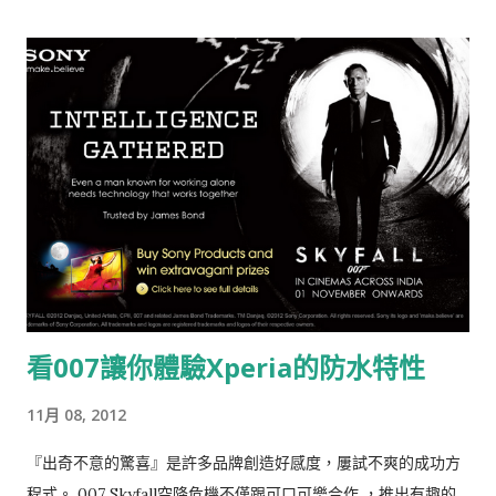
道要外送員對每個持有coupon的人拍照存檔，以茲證明核帳？這
樣會不會有隱私的問題？會不會拉長送貨的時間？會不會有外送
員私吞折扣？誰會真的認真打扮只為了75折啊？ 這種這一頭進入
自high模式，說的口沫橫飛、另一頭目光呆滯，表現出『這創意
有那麼厲害嗎？』的場景，不只在Sales & Marketing的會議上
會出現，在客戶與代理商之間，也很常見。要解答這些現實問題
前，我們先來看一下這方案到底怎麼進行。
看007讓你體驗Xperia的防水特性
11月 08, 2012
『出奇不意的驚喜』是許多品牌創造好感度，屢試不爽的成功方
程式。 007 Skyfall空降危機不僅跟可口可樂合作 ，推出有趣的