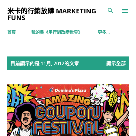
跳到主要內容
米卡的行銷放肆 MARKETING
FUNS
首頁
我的書《用行銷改變世界》
更多…
發
目前顯示的是 11月, 2012的文章
顯示全部
表
文
章