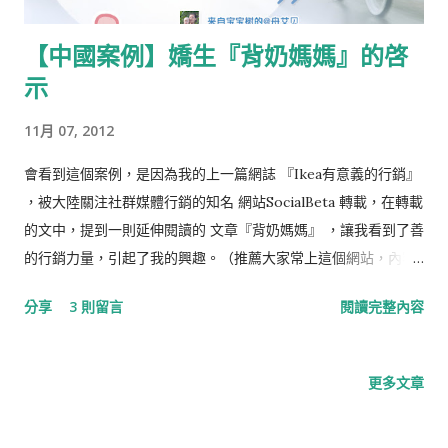
【中國案例】嬌生『背奶媽媽』的啓
示
11月 07, 2012
會看到這個案例，是因為我的上一篇網誌 『Ikea有意義的行銷』
，被大陸關注社群媒體行銷的知名 網站SocialBeta 轉載，在轉載
的文中，提到一則延伸閱讀的 文章『背奶媽媽』 ，讓我看到了善
的行銷力量，引起了我的興趣。（推薦大家常上這個網站，內容
很多元，而且她們更新的速度飛快！） 這是嬌生嬰兒Johnson’s
分享
3 則留言
閱讀完整內容
Baby（在中國叫強生）推出的，同樣屬於『有意義的行銷』的案
例。 『背奶媽媽』 是大陸特有的名詞，指的是生育後因工作不能
在家做全職媽媽，利用工作空檔儲存母乳，帶回家供寶寶第二天
更多文章
餵食的職業婦女。因為一般企業並沒有專為背奶媽媽準備哺乳
室，讓這些媽媽們能夠有尊嚴、不被打擾、舒適的儲奶，以至於