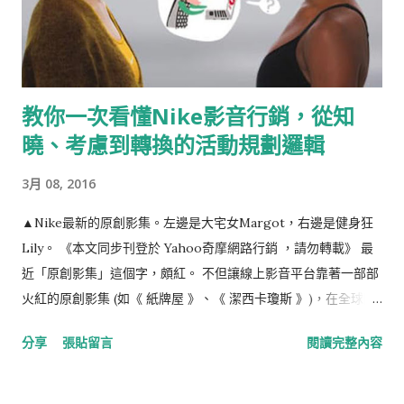
教你一次看懂Nike影音行銷，從知
曉、考慮到轉換的活動規劃邏輯
3月 08, 2016
▲Nike最新的原創影集。左邊是大宅女Margot，右邊是健身狂
Lily。 《本文同步刊登於 Yahoo奇摩網路行銷 ，請勿轉載》 最
近「原創影集」這個字，頗紅。 不但讓線上影音平台靠著一部部
火紅的原創影集 (如《 紙牌屋 》、《 潔西卡瓊斯 》)，在全球開
疆闢土，也讓《 Nike Women 》推出一齣一共八集《 大宅女 vs
分享
張貼留言
閱讀完整內容
健身狂 Margot vs Lily 》的影片，要來搶搭這股風潮。 表面
上，你免費看到了品牌推出的好萊塢專業製作水準的影集，但實
則，Nike要用影音＋網路行銷，有系統的開啟推廣Nike