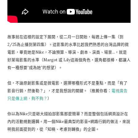
故事就在這樣的設定下展開，從二月一日開始，每週上傳一集（到
2/25為止播到第四集）。這影集的水準比起我們熟悉的台灣品牌的微
電影，畢竟她是Nike，不論預算、導演、劇本、演員、場景…，就是
好萊塢影集的水準（Margot 或 Lily這兩個角色，選角都很棒，都讓人
有一種想要“成為她”的想望）。
但，不論原創影集或是微電影，選擇哪種形式不是重點，而是「有了
影音行銷，然後勒？」，才是我想說的關鍵。（推薦你看：
電視廣告
只是傳上網，夠不夠？
）
你以為Nike只是砸大錢拍部影集那麼簡單？而是整個包括網頁設計在
內的活動規劃邏輯。用一個Nike最典型的影音+網路行銷的做法，來說
明我前面提到的，從「知曉、考慮到轉換」的企圖。