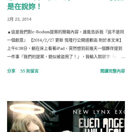
是在說妳！
2月 23, 2014
▲這是我們對e-Bodum提案的簡報內容，誰能告訴我『這不是同
一個創意』 【2014/2/27 更新 恆隆行公開道歉函 附於本文末】
上午6:38分，躺在床上看著iPad，突然想到前幾天一個夥伴提到
一件事『我們的提案，貌似被盜用了！』，我輸入關鍵字『e-
Bodum 最小咖啡館』，結果出現如下的畫面，任誰一眼都看得
分享
55 則留言
閱讀完整內容
出，這就是我們對e-Bodum提案的內容。提案，我們沒有收到任
何一毛錢，事前，也提醒當事人『此創意，不授權恆隆行e-
Bodum使用』（恆隆行是e-Bodum的台灣代理商）。台灣的品
牌透過比稿的形式，整合各家意見，最後變形成一個行銷案的例
子時有所聞，但想不到走到21世紀的今天，台灣還存有如此明目
張膽，不尊重創意，毫不掩飾的整碗捧去的公司，這已經不是
“偷”，而是“搶劫”！ ▲ 資料來源：Now News 記者：彭夢竺 。
標題：世界最小咖啡館在電梯裡