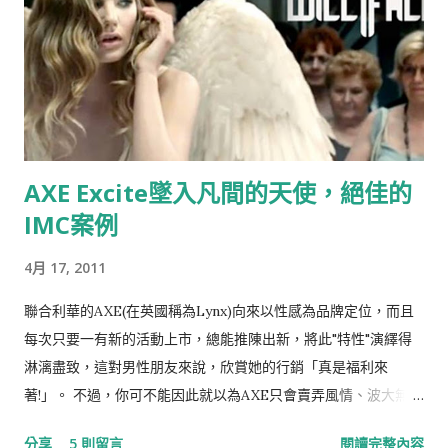
AXE Excite墜入凡間的天使，絕佳的
IMC案例
4月 17, 2011
聯合利華的AXE(在英國稱為Lynx)向來以性感為品牌定位，而且
每次只要一有新的活動上市，總能推陳出新，將此"特性"演繹得
淋漓盡致，這對男性朋友來說，欣賞她的行銷「真是福利來
著!」。 不過，你可不能因此就以為AXE只會賣弄風情、波大無
腦，其實她的行銷相當值得研究，尤其是整合行銷傳播IMC的功
分享
5 則留言
閱讀完整內容