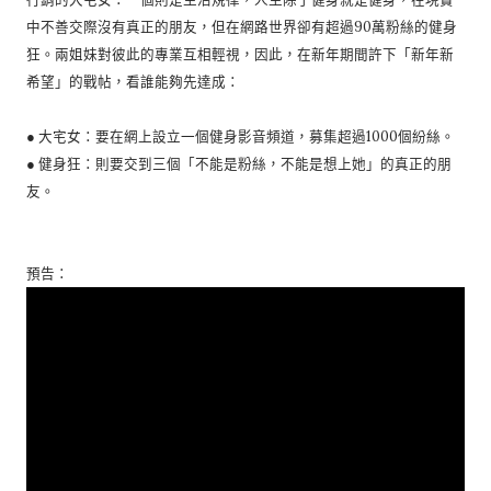
中不善交際沒有真正的朋友，但在網路世界卻有超過90萬粉絲的健身
狂。兩姐妹對彼此的專業互相輕視，因此，在新年期間許下「新年新
希望」的戰帖，看誰能夠先達成：
● 大宅女：要在網上設立一個健身影音頻道，募集超過1000個紛絲。
● 健身狂：則要交到三個「不能是粉絲，不能是想上她」的真正的朋
友。
預告：