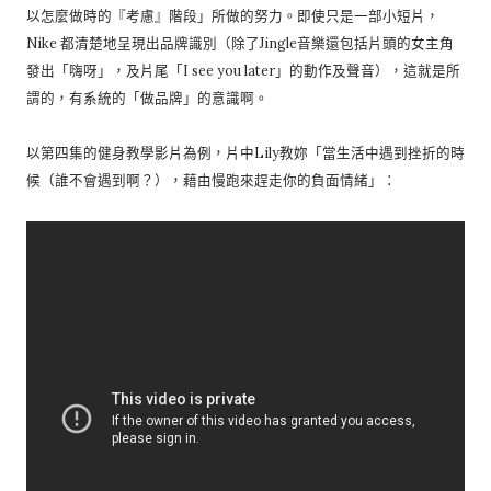
以怎麼做時的『考慮』階段」所做的努力。即使只是一部小短片，
Nike 都清楚地呈現出品牌識別（除了Jingle音樂還包括片頭的女主角
發出「嗨呀」，及片尾「I see you later」的動作及聲音），這就是所
謂的，有系統的「做品牌」的意識啊。
以第四集的健身教學影片為例，片中Lily教妳「當生活中遇到挫折的時
候（誰不會遇到啊？），藉由慢跑來趕走你的負面情緒」：