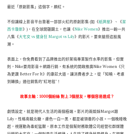
最近「原創影集」這個字，頗紅。
不但讓線上影音平台靠著一部部火紅的原創影集 (如《
紙牌屋
》、《
潔
西卡瓊斯
》)，在全球開疆闢土，也讓《
Nike Women
》推出一齣一共
八集《
大宅女 vs 健身狂 Margot vs Lily
》的影片，要來搶搭這股風
潮。
表面上，你免費看到了品牌推出的好萊塢專業製作水準的影集，但實
則，Nike要用影音＋網路行銷，有系統的開啟推廣Nike Women《只
為更讚 Better For It》的康莊大道，讓消費者步上，從「知曉、考慮
到轉換」通往銷售的“紅地毯”！
故事主軸：1000個紛絲 對上 3個朋友，哪個容易達成？
劇情設定，就是現代人生活的兩個極端。影片的兩姐妹Margot跟
Lily，性格南轅北轍，膚色一白一黑，都是被領養的小孩。一個晚睡晚
起，視運動為毒蛇猛獸，原本工作是個幫財務軟體公司經營社群媒體
行銷的大宅女：一個則是生活規律，人生除了健身就是健身，在現實