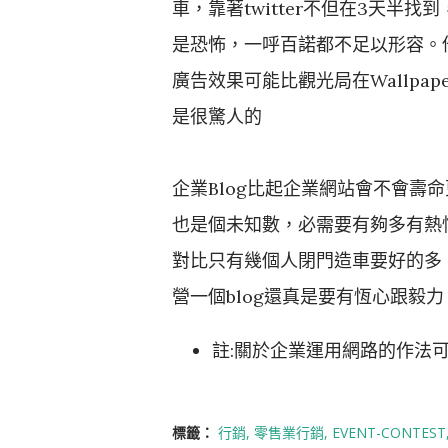
車，靠著twitter不但在3天半找
是恐怖，一呼百諾都不足以形容。他
廣告效果可能比觀光局在Wallpape
是很驚人的
企業Blog比起企業網站會不會壽
也是個未知數，必需要有夠多有熱
對比只有幾個人閉門造車要好的多，
營一個blog還真是要有恆心跟毅
註:關於企業運用網路的作法
標籤：
行銷
零售業行銷
EVENT-CONTEST