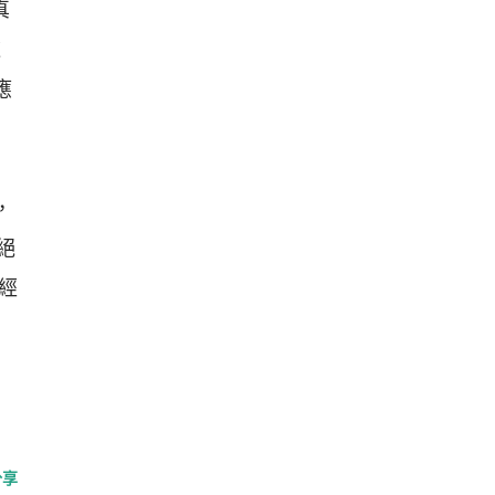
真
這
應
，
絕
經
分享