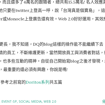
到，而且還多了4萬名的跟隨者，總共有15.5萬名! 名人效應
只要在twitter上登高一呼，說「台灣真是個寶島」，
r或Monocle上登廣告還有效。Web 2.0好好運用，其效
命更長，我不知道，DQ的blog這樣的操作能不能繼續下去
情的員工，不斷維護更新，當然開放員工與消費者對話，
也多些互動的精神。自從自己開始寫blog之後才發現，
力，最重要的還必須有興趣，你說是嗎!
可參考之前寫的
Doritos系列
共五篇
EVENT-SP
SOCIAL MEDIA
WEB 2.0