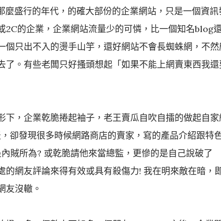
還不那麼盛行的年代，的確大部份的企業網站，只是一個資訊
2C的企業，企業網站流量少的可憐，比一個知名blog
一個只出不入的燙手山竽，還好網站不會長蜘蛛網，不然
去了。有些老闆只好搔頭想起「如果不能上網賣東西我還
形下，企業乾脆捲起袖子，老王賣瓜自吹自擂的做起自家
半天，卻發現很多時候網路商店的賣家，寫的產品介紹跟特
內賊所為? 或乾脆請他來當總監，更慘的是自己說破了
處的網友評論來得有效或具有殺傷力! 我在明來敵在暗，
網友沒轍。