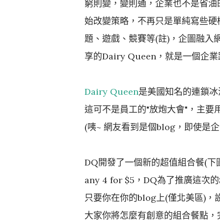
窮則變，變則通，企業也不是省油的
始改變策略，不再只是單純寫些硬
題、遊戲、競賽等(註)，企圖融
享的Dairy Queen，就是一個
Dairy Queen
是美國知名的連鎖冰
這可不是員工的"放炮大會"，主要
(咦~ 網友看到是個blog，即使是
DQ開發了一個新的超值組合餐(下圖)
any 4 for $5，DQ為了推廣這次的S
只要你在你的blog上(僅北美區)
大家你將怎麼有創意的組合餐點，完成