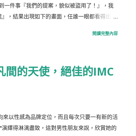
提到一件事『我們的提案，貌似被盜用了！』，我
咖啡館』，結果出現如下的畫面，任誰一眼都看得出，
內容。提案，我們沒有收到任何一毛錢，事前，也提
閱讀完整內容
Bodum使用』（恆隆行是e-Bodum的台灣代理
，整合各家意見，最後變形成一個行銷案的例子
的今天，台灣還存有如此明目張膽，不尊重創意，
墜入凡間的天使，絕佳的IMC
是“偷”，而是“搶劫”！ ▲ 資料來源：Now
界最小咖啡館在電梯裡
x)向來以性感為品牌定位，而且每次只要一有新的活
性"演繹得淋漓盡致，這對男性朋友來說，欣賞她的