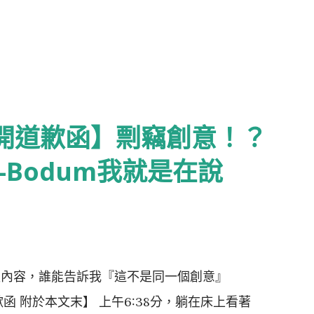
公開道歉函】剽竊創意！？
-Bodum我就是在說
簡報內容，誰能告訴我『這不是同一個創意』
道歉函 附於本文末】 上午6:38分，躺在床上看著