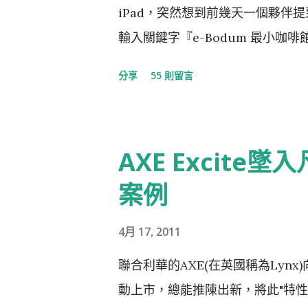
iPad，突然想到前幾天一個夥伴
輸入關鍵字『e-Bodum 最小
這就是我們對e-Bodum提案的
分享
55 則留言
醒當事人『此創意，不授權恆隆行e-
商）。台灣的品牌透過比稿的形式
時有所聞，但想不到走到21世紀
AXE Excite
毫不掩飾的整碗捧去的公司，這已經不
News 記者：彭夢竺 。標題：世
案例
4月 17, 2011
聯合利華的AXE(在英國稱為Lyn
動上市，總能推陳出新，將此"特