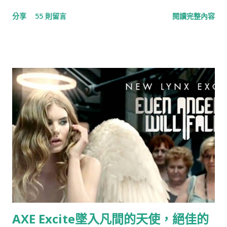
Bodum 最小咖啡館』，結果出現如下的畫面，任誰一眼都看得
分享
55 則留言
閱讀完整內容
出，這就是我們對e-Bodum提案的內容。提案，我們沒有收到任
何一毛錢，事前，也提醒當事人『此創意，不授權恆隆行e-
Bodum使用』（恆隆行是e-Bodum的台灣代理商）。台灣的品
牌透過比稿的形式，整合各家意見，最後變形成一個行銷案的例
子時有所聞，但想不到走到21世紀的今天，台灣還存有如此明目
張膽，不尊重創意，毫不掩飾的整碗捧去的公司，這已經不是
“偷”，而是“搶劫”！ ▲ 資料來源：Now News 記者：彭夢竺 。
標題：世界最小咖啡館在電梯裡
AXE Excite墜入凡間的天使，絕佳的