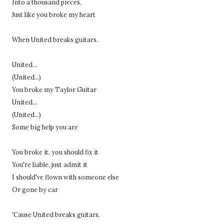
Into a thousand pieces,
Just like you broke my heart
When United breaks guitars.
United...
(United...)
You broke my Taylor Guitar
United...
(United...)
Some big help you are
You broke it, you should fix it
You're liable, just admit it
I should've flown with someone else
Or gone by car
'Cause United breaks guitars.