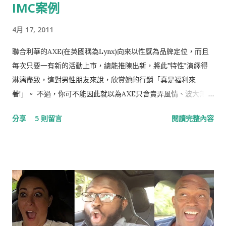
IMC案例
4月 17, 2011
聯合利華的AXE(在英國稱為Lynx)向來以性感為品牌定位，而且
每次只要一有新的活動上市，總能推陳出新，將此"特性"演繹得
淋漓盡致，這對男性朋友來說，欣賞她的行銷「真是福利來
著!」。 不過，你可不能因此就以為AXE只會賣弄風情、波大無
腦，其實她的行銷相當值得研究，尤其是整合行銷傳播IMC的功
分享
5 則留言
閱讀完整內容
力一流，更可堪稱業界翹楚，就讓我們一起看下去。