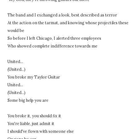
The band and I exchanged a look, best described as terror
At the action on the tarmat, and knowing whose projectiles these
would be
So before I left Chicago, I alerted three employees
Who showed complete indifference towards me
United...
(United...)
You broke my Taylor Guitar
United...
(United...)
Some big help you are
You broke it, you should fix it
You're liable, just admit it
I should've flown with someone else