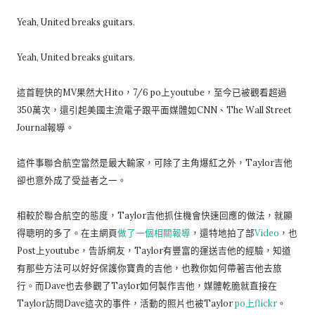
Yeah, United breaks guitars.
Yeah, United breaks guitars.
這首輕快的MV果然大Hito，7/6 po上youtube，至今已被觀看超過
350萬次，還引起美國主流電子跟平面媒體如CNN、The Wall Street
Journal報導。
這件事聯合航空當然是最大輸家，可除了主角爆紅之外，Taylor吉他
卻也意外成了受益者之一。
相較於聯合航空的態度，Taylor吉他抓住機會快速回應的做法，就顯
得聰明的多了。在主網頁
做了一個相關報導
，還特地拍了部
Video
，也
Post上youtube，告訴網友，Taylor有豐富的運送吉他的經驗，知道
有那些方法可以好好保護你寶貴的吉他，也教你如何帶著吉他去旅
行。而Dave也去參觀了Taylor如何製作吉他，媒體乾脆就直接在
Taylor訪問Dave這次的事件，活動的照片也被Taylor
po上flickr
。