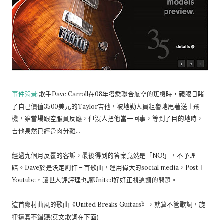
事件背景
:歌手Dave Carroll在08年搭乘聯合航空的班機時，親眼目睹
了自己價值3500美元的Taylor吉他，被地勤人員粗魯地甩著送上飛
機，雖當場跟空服員反應，但沒人把他當一回事，等到了目的地時，
吉他果然已經骨肉分離...
經過九個月反覆的客訴，最後得到的答案竟然是「NO!」，不予理
賠。Dave於是決定創作三首歌曲，運用偉大的social media，Post上
Youtube，讓世人評評理也讓United好好正視這類的問題。
這首鄉村曲風的歌曲《United Breaks Guitars》，就算不管歌詞，旋
律還真不錯聽(英文歌詞在下面)