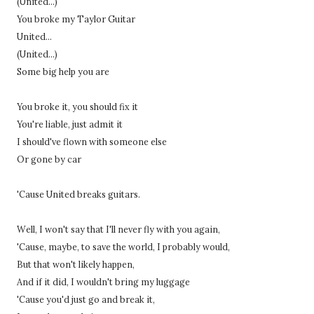
(United...)
You broke my Taylor Guitar
United...
(United...)
Some big help you are
You broke it, you should fix it
You're liable, just admit it
I should've flown with someone else
Or gone by car
'Cause United breaks guitars.
Well, I won't say that I'll never fly with you again,
'Cause, maybe, to save the world, I probably would,
But that won't likely happen,
And if it did, I wouldn't bring my luggage
'Cause you'd just go and break it,