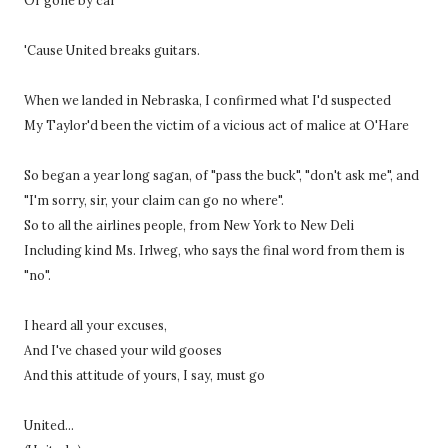
Or gone by car
'Cause United breaks guitars.
When we landed in Nebraska, I confirmed what I'd suspected
My Taylor'd been the victim of a vicious act of malice at O'Hare
So began a year long sagan, of "pass the buck", "don't ask me", and
"I'm sorry, sir, your claim can go no where".
So to all the airlines people, from New York to New Deli
Including kind Ms. Irlweg, who says the final word from them is
"no".
I heard all your excuses,
And I've chased your wild gooses
And this attitude of yours, I say, must go
United...