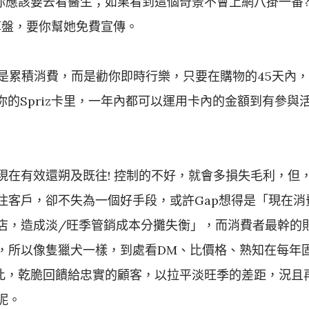
 你應該要去看醫生；如果看到這個奇景不會上網八掛一番
的算盤，要你幫她免費宣傳。
，不是累積消費，而是勸你即時行樂，只要在購物的45天內，
你的Spriz卡里，一年內都可以運用卡內的金額到有參與
現在有效還朔及既往! 控制的不好，就會多損失毛利，但
住客戶，卻不失為一個好手段，或許Gap想得是「現在消
店，造成淡/旺季管銷成本分攤失衡」，而消費者最幹的
，所以像隻獵犬一樣，到處看DM、比價格、熟知在每年
此，乾脆回饋給忠實的顧客，以拉平淡旺季的差距，況且
呢。