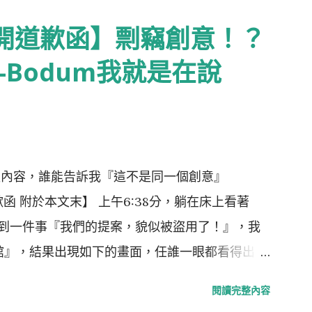
公開道歉函】剽竊創意！？
-Bodum我就是在說
簡報內容，誰能告訴我『這不是同一個創意』
道歉函 附於本文末】 上午6:38分，躺在床上看著
提到一件事『我們的提案，貌似被盜用了！』，我
咖啡館』，結果出現如下的畫面，任誰一眼都看得出，
內容。提案，我們沒有收到任何一毛錢，事前，也提
閱讀完整內容
Bodum使用』（恆隆行是e-Bodum的台灣代理