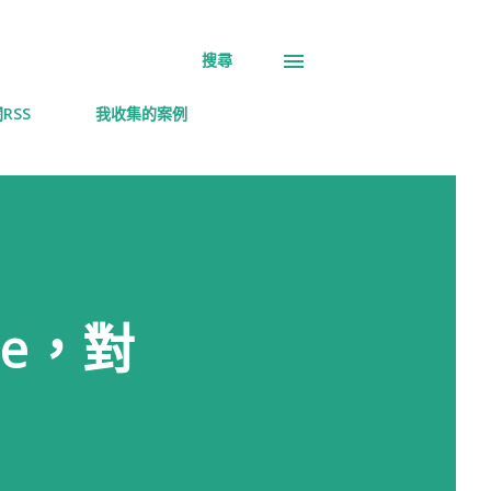
搜尋
RSS
我收集的案例
he，對