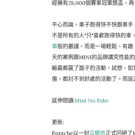
經擁有28,000個賽車冠軍獎盃
平心而論，車子跑得快不快跟車手
不是所有的人"只"喜歡跑得快的車
車
般的嚴謹，而是一場輕鬆、有趣
天的案例跟MINI的品牌講究性
輸贏都贏了面子的活動，試想，如果
傷，都討不到好處的活動了。而這正
延伸閱讀:
Mini No Fake
更新:
Porsche以一封
公開信
正式回絕了