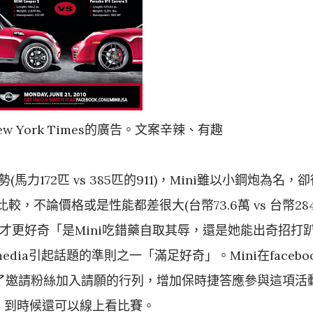
ew York Times的廣告。文案辛辣、有趣
馬力172匹 vs 385匹的911)，Mini雖以小鋼炮為名，
，不論價格或是性能都差很大(台幣73.6萬 vs 台幣28
才更好奇「是Mini吃錯藥自取其辱，還是她能出奇招打
media引起話題的準則之一「滿足好奇」。Mini在facebo
了邀請粉絲加入請願的行列，增加保時捷答應參與這項活
，到時候還可以線上看比賽。