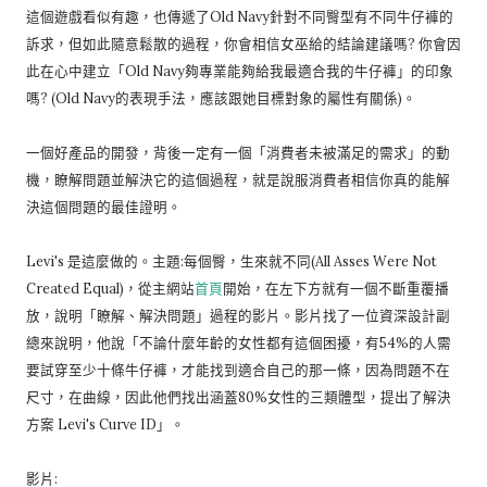
這個遊戲看似有趣，也傳遞了Old Navy針對不同臀型有不同牛仔褲的
訴求，但如此隨意鬆散的過程，你會相信女巫給的結論建議嗎? 你會因
此在心中建立「Old Navy夠專業能夠給我最適合我的牛仔褲」的印象
嗎? (Old Navy的表現手法，應該跟她目標對象的屬性有關係)。
一個好產品的開發，背後一定有一個「消費者未被滿足的需求」的動
機，瞭解問題並解決它的這個過程，就是說服消費者相信你真的能解
決這個問題的最佳證明。
Levi's 是這麼做的。主題:每個臀，生來就不同(All Asses Were Not
Created Equal)，從主網站
首頁
開始，在左下方就有一個不斷重覆播
放，說明「瞭解、解決問題」過程的影片。影片找了一位資深設計副
總來說明，他說「不論什麼年齡的女性都有這個困擾，有54%的人需
要試穿至少十條牛仔褲，才能找到適合自己的那一條，因為問題不在
尺寸，在曲線，因此他們找出涵蓋80%女性的三類體型，提出了解決
方案 Levi's Curve ID」。
影片: