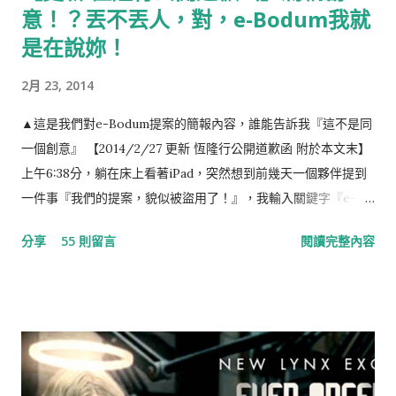
意！？丟不丟人，對，e-Bodum我就
是在說妳！
2月 23, 2014
▲這是我們對e-Bodum提案的簡報內容，誰能告訴我『這不是同
一個創意』 【2014/2/27 更新 恆隆行公開道歉函 附於本文末】
上午6:38分，躺在床上看著iPad，突然想到前幾天一個夥伴提到
一件事『我們的提案，貌似被盜用了！』，我輸入關鍵字『e-
Bodum 最小咖啡館』，結果出現如下的畫面，任誰一眼都看得
分享
55 則留言
閱讀完整內容
出，這就是我們對e-Bodum提案的內容。提案，我們沒有收到任
何一毛錢，事前，也提醒當事人『此創意，不授權恆隆行e-
Bodum使用』（恆隆行是e-Bodum的台灣代理商）。台灣的品
牌透過比稿的形式，整合各家意見，最後變形成一個行銷案的例
子時有所聞，但想不到走到21世紀的今天，台灣還存有如此明目
張膽，不尊重創意，毫不掩飾的整碗捧去的公司，這已經不是
“偷”，而是“搶劫”！ ▲ 資料來源：Now News 記者：彭夢竺 。