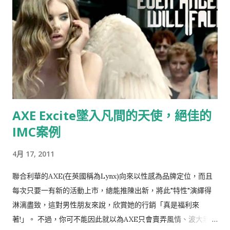
標題：世界最小咖啡館在電梯裡
AXE Excite墜入凡間的天使，絕佳的
IMC案例
4月 17, 2011
聯合利華的AXE(在英國稱為Lynx)向來以性感為品牌定位，而且
每次只要一有新的活動上市，總能推陳出新，將此"特性"演繹得
淋漓盡致，這對男性朋友來說，欣賞她的行銷「真是福利來
著!」。 不過，你可不能因此就以為AXE只會賣弄風情、波大無