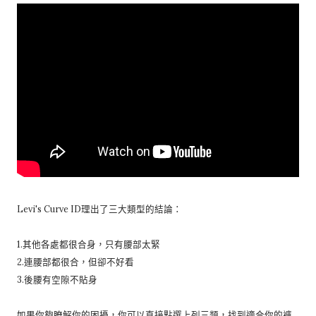
Levi's Curve ID理出了三大類型的結論：
1.其他各處都很合身，只有腰部太緊
2.連腰部都很合，但卻不好看
3.後腰有空隙不貼身
如果你夠瞭解你的困擾，你可以直接點選上列三類，找到適合你的褲