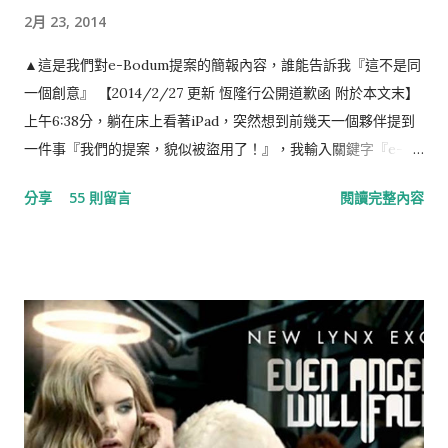
2月 23, 2014
▲這是我們對e-Bodum提案的簡報內容，誰能告訴我『這不是同
一個創意』 【2014/2/27 更新 恆隆行公開道歉函 附於本文末】
上午6:38分，躺在床上看著iPad，突然想到前幾天一個夥伴提到
一件事『我們的提案，貌似被盜用了！』，我輸入關鍵字『e-
Bodum 最小咖啡館』，結果出現如下的畫面，任誰一眼都看得
分享
55 則留言
閱讀完整內容
出，這就是我們對e-Bodum提案的內容。提案，我們沒有收到任
何一毛錢，事前，也提醒當事人『此創意，不授權恆隆行e-
Bodum使用』（恆隆行是e-Bodum的台灣代理商）。台灣的品
牌透過比稿的形式，整合各家意見，最後變形成一個行銷案的例
子時有所聞，但想不到走到21世紀的今天，台灣還存有如此明目
張膽，不尊重創意，毫不掩飾的整碗捧去的公司，這已經不是
“偷”，而是“搶劫”！ ▲ 資料來源：Now News 記者：彭夢竺 。
標題：世界最小咖啡館在電梯裡