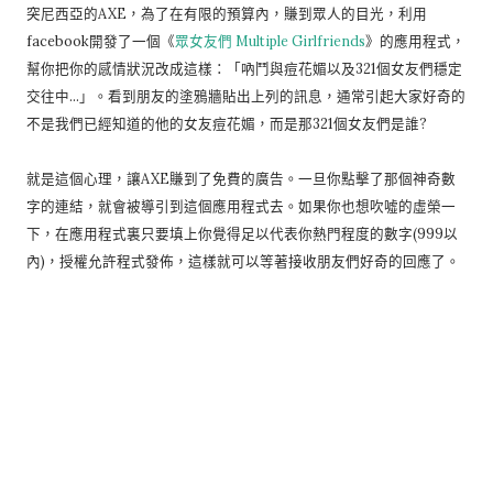
突尼西亞的AXE，為了在有限的預算內，賺到眾人的目光，利用
facebook開發了一個《
眾女友們 Multiple Girlfriends
》的應用程式，
幫你把你的感情狀況改成這樣：「吶鬥與痘花媚以及321個女友們穩定
交往中…」。看到朋友的塗鴉牆貼出上列的訊息，通常引起大家好奇的
不是我們已經知道的他的女友痘花媚，而是那321個女友們是誰?
就是這個心理，讓AXE賺到了免費的廣告。一旦你點擊了那個神奇數
字的連結，就會被導引到這個應用程式去。如果你也想吹噓的虛榮一
下，在應用程式裏只要填上你覺得足以代表你熱門程度的數字(999以
內)，授權允許程式發佈，這樣就可以等著接收朋友們好奇的回應了。