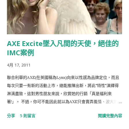
AXE Excite墜入凡間的天使，絕佳的
IMC案例
4月 17, 2011
聯合利華的AXE(在英國稱為Lynx)向來以性感為品牌定位，而且
每次只要一有新的活動上市，總能推陳出新，將此"特性"演繹得
淋漓盡致，這對男性朋友來說，欣賞她的行銷「真是福利來
著!」。 不過，你可不能因此就以為AXE只會賣弄風情、波大無
腦，其實她的行銷相當值得研究，尤其是整合行銷傳播IMC的功
分享
5 則留言
閱讀完整內容
力一流，更可堪稱業界翹楚，就讓我們一起看下去。