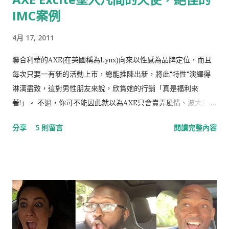
IMC案例
4月 17, 2011
聯合利華的AXE(在英國稱為Lynx)向來以性感為品牌定位，而且
每次只要一有新的活動上市，總能推陳出新，將此"特性"演繹得
淋漓盡致，這對男性朋友來說，欣賞她的行銷「真是福利來
著!」。 不過，你可不能因此就以為AXE只會賣弄風情、波大無
腦，其實她的行銷相當值得研究，尤其是整合行銷傳播IMC的功
分享
5 則留言
閱讀完整內容
力一流，更可堪稱業界翹楚，就讓我們一起看下去。