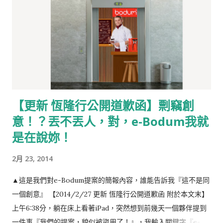
【更新 恆隆行公開道歉函】剽竊創
意！？丟不丟人，對，e-Bodum我就
是在說妳！
2月 23, 2014
▲這是我們對e-Bodum提案的簡報內容，誰能告訴我『這不是同
一個創意』 【2014/2/27 更新 恆隆行公開道歉函 附於本文末】
上午6:38分，躺在床上看著iPad，突然想到前幾天一個夥伴提到
一件事『我們的提案，貌似被盜用了！』，我輸入關鍵字『e-