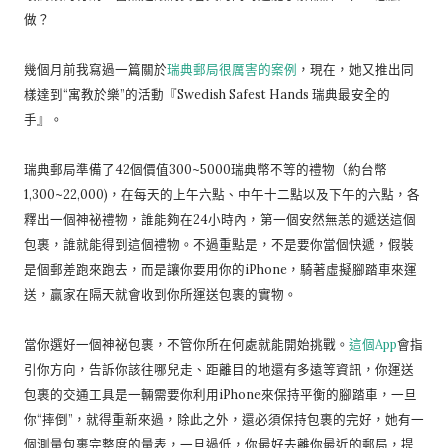
做？
幾個月前我寫過一篇關於
瑞典郵局很厲害的案例
，現在，她又推出同
樣達到“寓教於樂”的活動『Swedish Safest Hands 瑞典最安全的
手』。
瑞典郵局準備了42個價值300~5000瑞典幣不等的禮物（約台幣
1,300~22,000)，在每天的上午六點、中午十二點以及下午的六點，各
釋出一個神祕禮物，誰能夠在24小時內，第一個安然無恙的遞送這個
包裹，誰就能得到這個禮物。不過重點是，不是要你當個快遞，假裝
是個郵差跑來跑去，而是讓你要用你的iPhone，騎著虛擬腳踏車來運
送，贏家在隔天就會收到你所運送包裹的實物。
當你選好一個神祕包裹，不管你所在何處就能開始挑戰。
這個App
會指
引你方向，告訴你該往哪兒走、距離目的地還有多遠等資訊，你運送
包裹的交通工具是一輛需要你利用iPhone來保持平衡的腳踏車，一旦
你“摔倒”，就得重新來過，除此之外，還必須保持包裹的完好，她有一
個測量包裹完整度的量表，一旦過低，你最好去離你最近的郵局，提