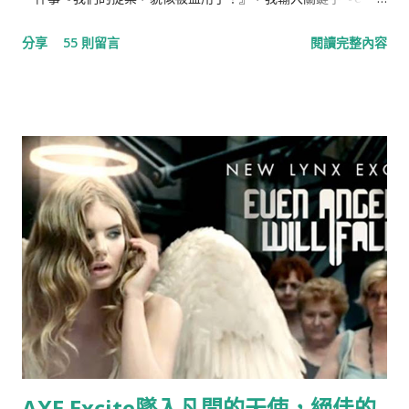
Bodum 最小咖啡館』，結果出現如下的畫面，任誰一眼都看得
分享
55 則留言
閱讀完整內容
出，這就是我們對e-Bodum提案的內容。提案，我們沒有收到任
何一毛錢，事前，也提醒當事人『此創意，不授權恆隆行e-
Bodum使用』（恆隆行是e-Bodum的台灣代理商）。台灣的品
牌透過比稿的形式，整合各家意見，最後變形成一個行銷案的例
子時有所聞，但想不到走到21世紀的今天，台灣還存有如此明目
張膽，不尊重創意，毫不掩飾的整碗捧去的公司，這已經不是
“偷”，而是“搶劫”！ ▲ 資料來源：Now News 記者：彭夢竺 。
標題：世界最小咖啡館在電梯裡
AXE Excite墜入凡間的天使，絕佳的