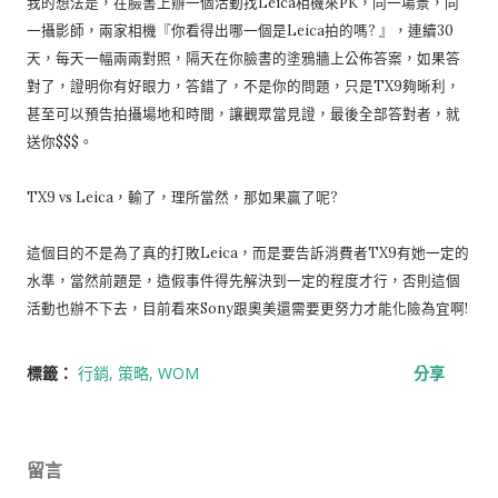
我的想法是，在臉書上辦一個活動找Leica相機來PK，同一場景，同
一攝影師，兩家相機『你看得出哪一個是Leica拍的嗎? 』，連續30
天，每天一幅兩兩對照，隔天在你臉書的塗鴉牆上公佈答案，如果答
對了，證明你有好眼力，答錯了，不是你的問題，只是TX9夠晰利，
甚至可以預告拍攝場地和時間，讓觀眾當見證，最後全部答對者，就
送你$$$。
TX9 vs Leica，輸了，理所當然，那如果贏了呢?
這個目的不是為了真的打敗Leica，而是要告訴消費者TX9有她一定的
水準，當然前題是，造假事件得先解決到一定的程度才行，否則這個
活動也辦不下去，目前看來Sony跟奧美還需要更努力才能化險為宜啊!
標籤：
行銷
策略
WOM
分享
留言