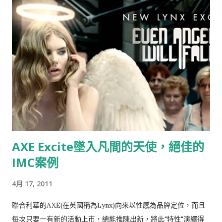
子時有所聞，但想不到走到21世紀的今天，台灣還存有如此明目
張膽，不尊重創意，毫不掩飾的整碗捧去的公司，這已經不是
“偷”，而是“搶劫”！ ▲ 資料來源：Now News 記者：彭夢竺 。
標題：世界最小咖啡館在電梯裡
AXE Excite墜入凡間的天使，絕佳的
IMC案例
4月 17, 2011
聯合利華的AXE(在英國稱為Lynx)向來以性感為品牌定位，而且
每次只要一有新的活動上市，總能推陳出新，將此"特性"演繹得