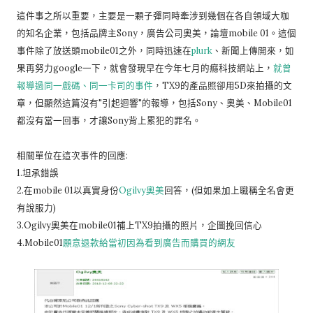
這件事之所以重要，主要是一顆子彈同時牽涉到幾個在各自領域大咖
的知名企業，包括品牌主Sony，廣告公司奧美，論壇mobile 01。這個
事件除了放送頭mobile01之外，同時迅速在
plurk
、新聞上傳開來，如
果再努力google一下，就會發現早在今年七月的癮科技網站上，
就曾
報導過同一戲碼、同一卡司的事件
，TX9的產品照卻用5D來拍攝的文
章，但顯然這篇沒有"引起迴響"的報導，包括Sony、奧美、Mobile01
都沒有當一回事，才讓Sony背上累犯的罪名。
相關單位在這次事件的回應:
1.坦承錯誤
2.在mobile 01以真實身份
Ogilvy奧美
回答，(但如果加上職稱全名會更
有說服力)
3.Ogilvy奧美在mobile01補上TX9拍攝的照片，企圖挽回信心
4.Mobile01
願意退款給當初因為看到廣告而購買的網友