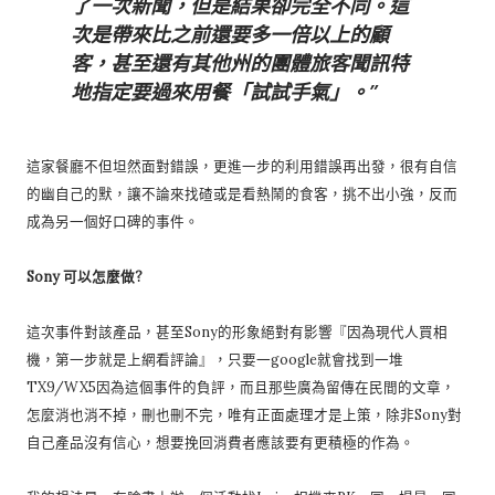
了一次新聞，但是結果卻完全不同。這
次是帶來比之前還要多一倍以上的顧
客，甚至還有其他州的團體旅客聞訊特
地指定要過來用餐「試試手氣」。
這家餐廳不但坦然面對錯誤，更進一步的利用錯誤再出發，很有自信
的幽自己的默，讓不論來找碴或是看熱鬧的食客，挑不出小強，反而
成為另一個好口碑的事件。
Sony 可以怎麼做?
這次事件對該產品，甚至Sony的形象絕對有影響『因為現代人買相
機，第一步就是上網看評論』，只要一google就會找到一堆
TX9/WX5因為這個事件的負評，而且那些廣為留傳在民間的文章，
怎麼消也消不掉，刪也刪不完，唯有正面處理才是上策，除非Sony對
自己產品沒有信心，想要挽回消費者應該要有更積極的作為。