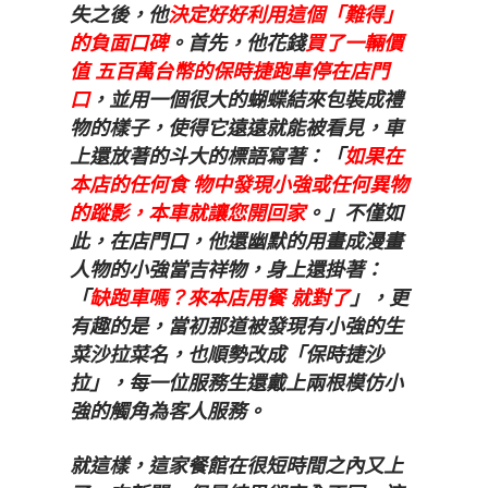
失之後，他
決定好好利用這個「難得」
的負面口碑
。首先，他花錢
買了一輛價
值 五百萬台幣的保時捷跑車停在店門
口
，並用一個很大的蝴蝶結來包裝成禮
物的樣子，使得它遠遠就能被看見，車
上還放著的斗大的標語寫著：「
如果在
本店的任何食 物中發現小強或任何異物
的蹤影，本車就讓您開回家
。」不僅如
此，在店門口，他還幽默的用畫成漫畫
人物的小強當吉祥物，身上還掛著：
「
缺跑車嗎？來本店用餐 就對了
」，更
有趣的是，當初那道被發現有小強的生
菜沙拉菜名，也順勢改成「保時捷沙
拉」，每一位服務生還戴上兩根模仿小
強的觸角為客人服務。
就這樣，這家餐館在很短時間之內又上