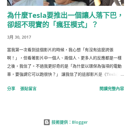
為什麼Tesla要推出一個讓人落下巴，
卻超不現實的「瘋狂模式」？
3月 30, 2017
當我第一次看到這個影片的時候，我心想「有沒有這麼誇張
啊！」，但看著影片中一個人、兩個人、更多人的反應都是一樣
之後，我信了。不過我更好奇的是「為什麼以環保為強項的電動
車，要強調它可以跑很快？」 讓我信了的這部影片是《Tesla》
汽車，新款Model S P85D所推出新的駕駛功能「瘋狂模式
分享
張貼留言
閱讀完整內容
Insane Mode」的側拍試乘影片，這個如它名字所言的模式，可
以讓車，從靜止加速到時速96 km只要瘋狂的3.2秒！ 3.2秒其實很
難理解，只覺得跟超跑一樣快，但到底有瘋狂？請看： 或許你會
說「這些人應該都是被挑選出來的Drama Queen吧」，我試著找
技術提供：Blogger
看看有沒有反應比較“平靜”的，結果找到了這部由Tesla創辦人