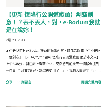
【更新 恆隆行公開道歉函】剽竊創
意！？丟不丟人，對，e-Bodum我就
是在說妳！
2月 23, 2014
▲這是我們對e-Bodum提案的簡報內容，誰能告訴我『這不是同
一個創意』 【2014/2/27 更新 恆隆行公開道歉函 附於本文末】
上午6:38分，躺在床上看著iPad，突然想到前幾天一個夥伴提到
一件事『我們的提案，貌似被盜用了！』，我輸入關鍵字『e-
Bodum 最小咖啡館』，結果出現如下的畫面，任誰一眼都看得
分享
55 則留言
閱讀完整內容
出，這就是我們對e-Bodum提案的內容。提案，我們沒有收到任
何一毛錢，事前，也提醒當事人『此創意，不授權恆隆行e-
Bodum使用』（恆隆行是e-Bodum的台灣代理商）。台灣的品
牌透過比稿的形式，整合各家意見，最後變形成一個行銷案的例