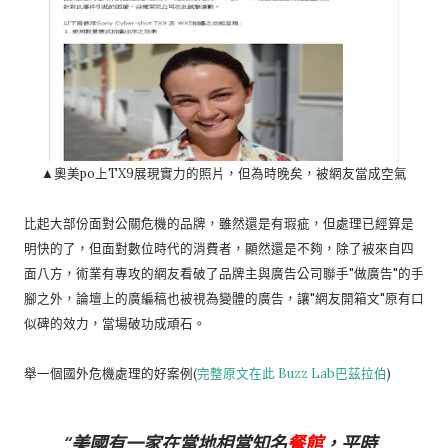
▲奧美po上TX9展現實力的照片，但為時晚矣，被網友當成空氣
比起大部份面對公關危機的品牌，雖然還是有瑕疵，但處理已經算是
明快的了，但面對數位時代的消費者，顯然還是不夠，除了被來自四
面八方，術業有專攻的網友看破了品牌主與廣告公司聯手"做廣告"的手
腳之外，論壇上的廣編稿也被視為變體的廣告，讓"網友開箱文"原有口
似碑的效力，當場破功成頑石。
舉一個國外危機處理的好案例(
完整原文在此 Buzz Lab巴茲拉伯
)
美國有一家在當地相當知名
餐館
，平時