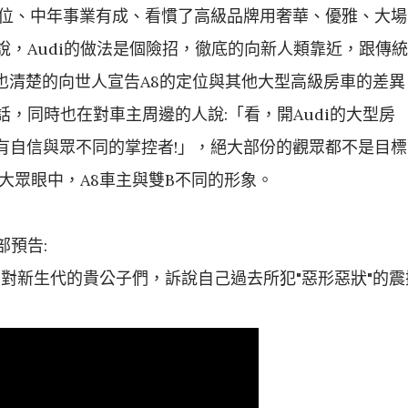
地位、中年事業有成、看慣了高級品牌用奢華、優雅、大場
，Audi的做法是個險招，徹底的向新人類靠近，跟傳統
某種程度也清楚的向世人宣告A8的定位與其他大型高級房車的差異
，同時也在對車主周邊的人說:「看，開Audi的大型房
有自信與眾不同的掌控者!」，絕大部份的觀眾都不是目標
羅大眾眼中，A8車主與雙B不同的形象。
部預告:
的過來人，對新生代的貴公子們，訴說自己過去所犯"惡形惡狀"的