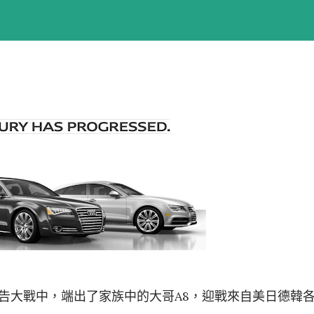
盃廣告大戰中，端出了家族中的大哥A8，迎戰來自美日德韓