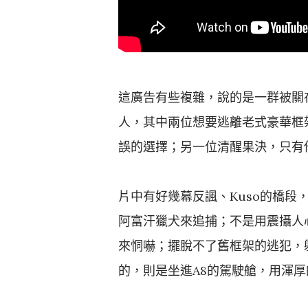
這廣告有些複雜，說的是一群被關
人，其中兩位想要逃離老式豪華框
誤的選擇；另一位清醒果決，只有
片中有好幾幕反諷、Kuso的橋段
阿富汗獵犬來追捕；不是用震攝人心
來恫嚇；擺脫不了舊框架的逃犯，躲
的，則是坐進A8的駕駛艙，用渾