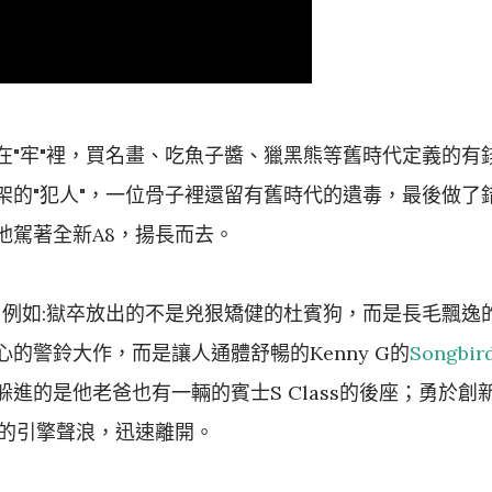
在"牢"裡，買名畫、吃魚子醬、獵黑熊等舊時代定義的有
架的"犯人"，一位骨子裡還留有舊時代的遺毒，最後做了
他駕著全新A8，揚長而去。
，例如:獄卒放出的不是兇狠矯健的杜賓狗，而是長毛飄逸
的警鈴大作，而是讓人通體舒暢的Kenny G的
Songbir
進的是他老爸也有一輛的賓士S Class的後座；勇於創
厚的引擎聲浪，迅速離開。