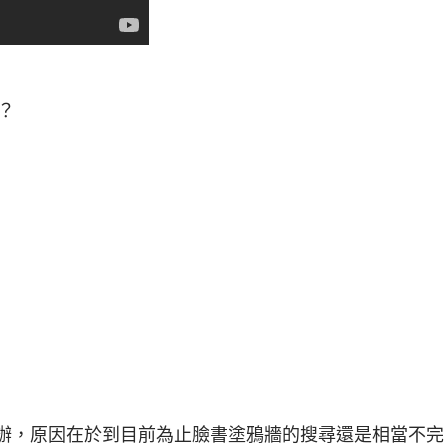
丁？
辦，原因在於到目前為止臉書塗鴉牆的搜尋還是相當不完