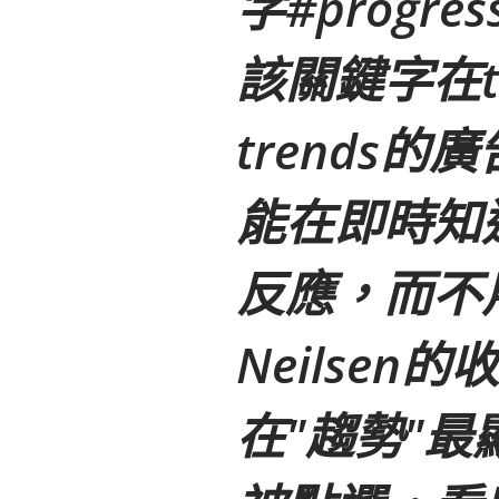
字#progr
該關鍵字在twi
trends
能在即時知
反應，而不
Neilse
在"趨勢"