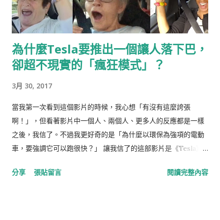
為什麼Tesla要推出一個讓人落下巴，
卻超不現實的「瘋狂模式」？
3月 30, 2017
當我第一次看到這個影片的時候，我心想「有沒有這麼誇張
啊！」，但看著影片中一個人、兩個人、更多人的反應都是一樣
之後，我信了。不過我更好奇的是「為什麼以環保為強項的電動
車，要強調它可以跑很快？」 讓我信了的這部影片是《Tesla》
汽車，新款Model S P85D所推出新的駕駛功能「瘋狂模式
分享
張貼留言
閱讀完整內容
Insane Mode」的側拍試乘影片，這個如它名字所言的模式，可
以讓車，從靜止加速到時速96 km只要瘋狂的3.2秒！ 3.2秒其實很
難理解，只覺得跟超跑一樣快，但到底有瘋狂？請看： 或許你會
說「這些人應該都是被挑選出來的Drama Queen吧」，我試著找