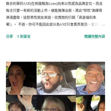
聯合利華的AXE(在英國稱為Lynx)向來以性感為品牌定位，而且
每次只要一有新的活動上市，總能推陳出新，將此"特性"演繹得
淋漓盡致，這對男性朋友來說，欣賞她的行銷「真是福利來
著!」。 不過，你可不能因此就以為AXE只會賣弄風情、波大無
腦，其實她的行銷相當值得研究，尤其是整合行銷傳播IMC的功
分享
5 則留言
閱讀完整內容
力一流，更可堪稱業界翹楚，就讓我們一起看下去。