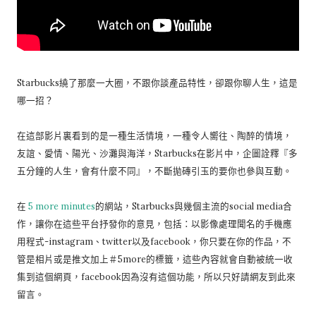
Starbucks繞了那麼一大圈，不跟你談產品特性，卻跟你聊人生，這是
哪一招？
在這部影片裏看到的是一種生活情境，一種令人嚮往、陶醉的情境，
友誼、愛情、陽光、沙灘與海洋，Starbucks在影片中，企圖詮釋『多
五分鐘的人生，會有什麼不同』，不斷拋磚引玉的要你也參與互動。
在
5 more minutes
的網站，Starbucks與幾個主流的social media合
作，讓你在這些平台抒發你的意見，包括：以影像處理聞名的手機應
用程式-instagram、twitter以及facebook，你只要在你的作品，不
管是相片或是推文加上＃5more的標籤，這些內容就會自動被統一收
集到這個網頁，facebook因為沒有這個功能，所以只好請網友到此來
留言。