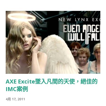
Bodum使用』（恆隆行是e-Bodum的台灣代理商）。台灣的品
牌透過比稿的形式，整合各家意見，最後變形成一個行銷案的例
子時有所聞，但想不到走到21世紀的今天，台灣還存有如此明目
張膽，不尊重創意，毫不掩飾的整碗捧去的公司，這已經不是
“偷”，而是“搶劫”！ ▲ 資料來源：Now News 記者：彭夢竺 。
標題：世界最小咖啡館在電梯裡
AXE Excite墜入凡間的天使，絕佳的
IMC案例
4月 17, 2011