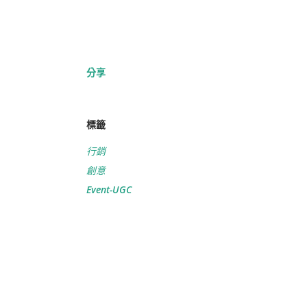
分享
標籤
行銷
創意
Event-UGC