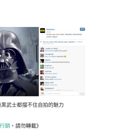
連黑武士都擋不住自拍的魅力
路行銷
，請勿轉載》