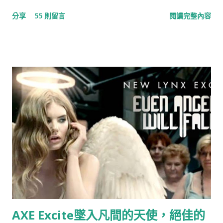
Bodum 最小咖啡館』，結果出現如下的畫面，任誰一眼都看得
分享
55 則留言
閱讀完整內容
出，這就是我們對e-Bodum提案的內容。提案，我們沒有收到任
何一毛錢，事前，也提醒當事人『此創意，不授權恆隆行e-
Bodum使用』（恆隆行是e-Bodum的台灣代理商）。台灣的品
牌透過比稿的形式，整合各家意見，最後變形成一個行銷案的例
子時有所聞，但想不到走到21世紀的今天，台灣還存有如此明目
張膽，不尊重創意，毫不掩飾的整碗捧去的公司，這已經不是
“偷”，而是“搶劫”！ ▲ 資料來源：Now News 記者：彭夢竺 。
標題：世界最小咖啡館在電梯裡
AXE Excite墜入凡間的天使，絕佳的