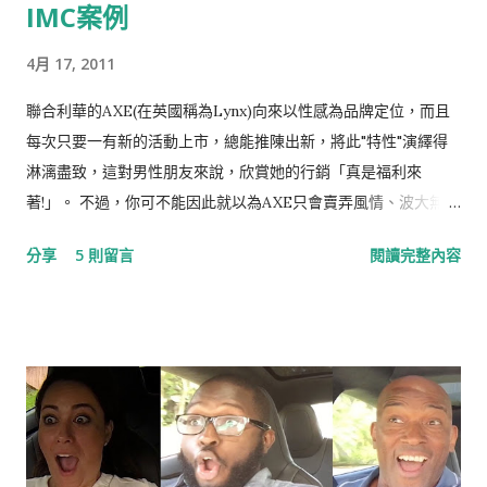
IMC案例
4月 17, 2011
聯合利華的AXE(在英國稱為Lynx)向來以性感為品牌定位，而且
每次只要一有新的活動上市，總能推陳出新，將此"特性"演繹得
淋漓盡致，這對男性朋友來說，欣賞她的行銷「真是福利來
著!」。 不過，你可不能因此就以為AXE只會賣弄風情、波大無
腦，其實她的行銷相當值得研究，尤其是整合行銷傳播IMC的功
分享
5 則留言
閱讀完整內容
力一流，更可堪稱業界翹楚，就讓我們一起看下去。