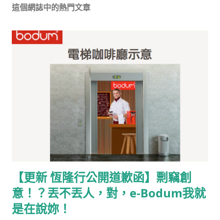
留
這個網誌中的熱門文章
言
【更新 恆隆行公開道歉函】剽竊創
意！？丟不丟人，對，e-Bodum我就
是在說妳！