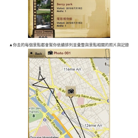
▲你去的每個景點都會幫你依續排列並彙整與景點相關的照片與記錄