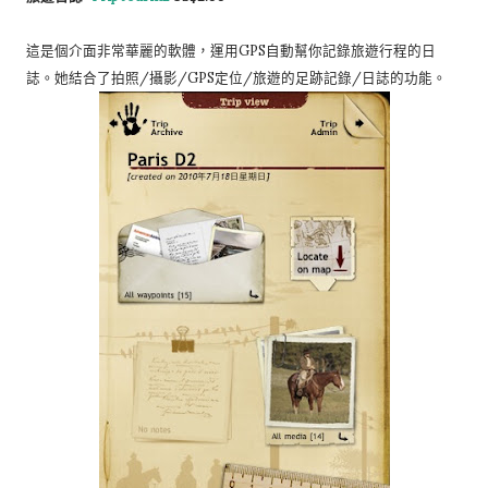
這是個介面非常華麗的軟體，運用GPS自動幫你記錄旅遊行程的日
誌。她結合了拍照/攝影/GPS定位/旅遊的足跡記錄/日誌的功能。