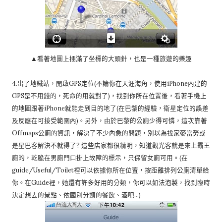
▲看著地圖上插滿了坐標的大頭針，也是一種旅遊的樂趣
4.出了地鐵站，開啟GPS定位(不論你在天涯海角，使用iPhone內建的
GPS是不用錢的，死命的用就對了)，找到你所在位置後，看著手機上
的地圖跟著iPhone就能走到目的地了(在巴黎的經驗，衛星定位的誤差
及反應在可接受範圍內)。另外，由於巴黎的公廁少得可憐，這次靠著
Offmaps公廁的資訊，解決了不少內急的問題，別以為找家麥當勞或
是星巴客解決不就得了? 這些店家都很精明，知道觀光客就是來上霸王
廁的，乾脆在男廁門口掛上故障的標示，只保留女廁可用。(在
guide/Useful/Toilet裡可以依據你所在位置，按距離排列公廁清單給
你。在Guide裡，她還有許多好用的分類，你可以如法泡製，找到臨時
決定想去的景點、依國別分類的餐飲、酒吧…)