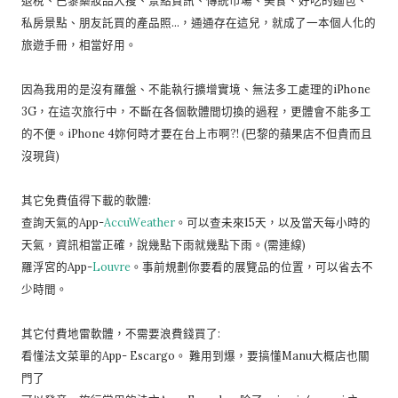
退稅、巴黎藥妝品大搜、景點資訊、傳統市場、美食、好吃的麵包、
私房景點、朋友託買的產品照…，通通存在這兒，就成了一本個人化的
旅遊手冊，相當好用。
因為我用的是沒有羅盤、不能執行擴增實境、無法多工處理的iPhone
3G，在這次旅行中，不斷在各個軟體間切換的過程，更體會不能多工
的不便。iPhone 4妳何時才要在台上市啊?! (巴黎的蘋果店不但貴而且
沒現貨)
其它免費值得下載的軟體:
查詢天氣的App-
AccuWeather
。可以查未來15天，以及當天每小時的
天氣，資訊相當正確，說幾點下雨就幾點下雨。(需連線)
羅浮宮的App-
Louvre
。事前規劃你要看的展覽品的位置，可以省去不
少時間。
其它付費地雷軟體，不需要浪費錢買了:
看懂法文菜單的App- Escargo。 難用到爆，要搞懂Manu大概店也關
門了