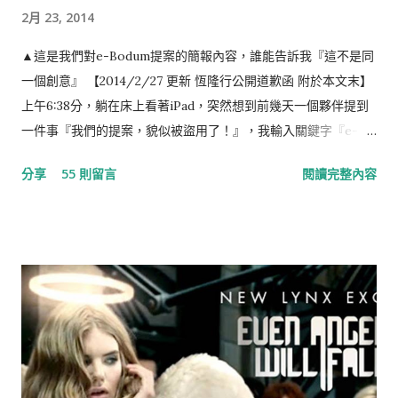
2月 23, 2014
▲這是我們對e-Bodum提案的簡報內容，誰能告訴我『這不是同
一個創意』 【2014/2/27 更新 恆隆行公開道歉函 附於本文末】
上午6:38分，躺在床上看著iPad，突然想到前幾天一個夥伴提到
一件事『我們的提案，貌似被盜用了！』，我輸入關鍵字『e-
Bodum 最小咖啡館』，結果出現如下的畫面，任誰一眼都看得
分享
55 則留言
閱讀完整內容
出，這就是我們對e-Bodum提案的內容。提案，我們沒有收到任
何一毛錢，事前，也提醒當事人『此創意，不授權恆隆行e-
Bodum使用』（恆隆行是e-Bodum的台灣代理商）。台灣的品
牌透過比稿的形式，整合各家意見，最後變形成一個行銷案的例
子時有所聞，但想不到走到21世紀的今天，台灣還存有如此明目
張膽，不尊重創意，毫不掩飾的整碗捧去的公司，這已經不是
“偷”，而是“搶劫”！ ▲ 資料來源：Now News 記者：彭夢竺 。
標題：世界最小咖啡館在電梯裡