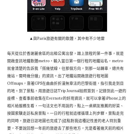
▲與Paris旅遊有關的軟體，其中有不少地雷
每天從位於香謝麗舍區的出租公寓出發，踏上旅程的第一件事，就是
開啟查訊地鐵軟體metro，輸入當日第一個行程的地鐵站名，metro
就會清楚的告訴我「搭幾號線，往那個方向，到那一站轉車，總共有
幾站，需時幾分鐘」的資訊。出了地鐵站開啟旅遊行程地圖
Offmaps，靠著GPS在曲曲折折漫無章法的巴黎街道，指引我走到目
的地。到了景點，用旅遊日誌Trip Journal拍照簽到，記錄到此一遊的
座標、查看事前收集在Evernote的好用資訊，就可以拿著iPhone上的
相片給服務生看，一句法文也不用說的，點上一桌網友推薦的好菜、
按圖索驥走訪私房景點。一日的行程就這樣循環上列步驟，景點走完
的同時，旅遊日誌地圖也完成了(這點對我這種記性差的老人特別重
要，不要說回想一年前的旅遊去了那些地方，光是看著幾天前的相片