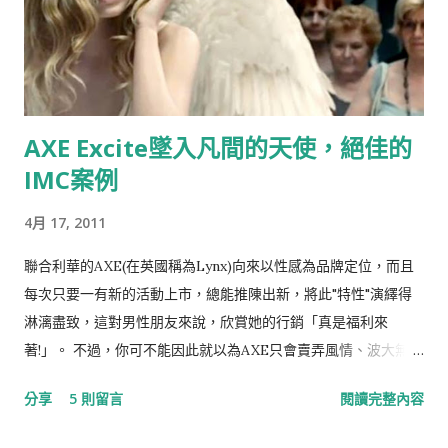
AXE Excite墜入凡間的天使，絕佳的
IMC案例
4月 17, 2011
聯合利華的AXE(在英國稱為Lynx)向來以性感為品牌定位，而且
每次只要一有新的活動上市，總能推陳出新，將此"特性"演繹得
淋漓盡致，這對男性朋友來說，欣賞她的行銷「真是福利來
著!」。 不過，你可不能因此就以為AXE只會賣弄風情、波大無
腦，其實她的行銷相當值得研究，尤其是整合行銷傳播IMC的功
分享
5 則留言
閱讀完整內容
力一流，更可堪稱業界翹楚，就讓我們一起看下去。