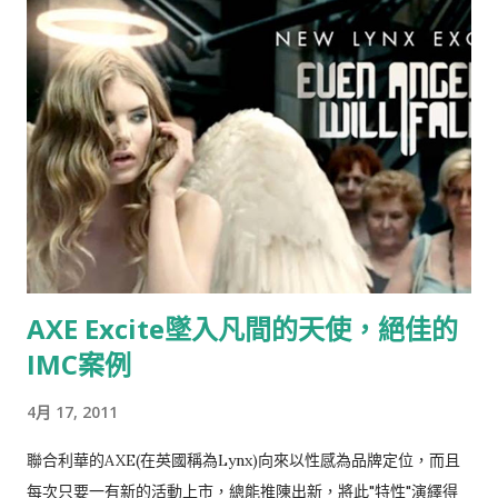
子時有所聞，但想不到走到21世紀的今天，台灣還存有如此明目
張膽，不尊重創意，毫不掩飾的整碗捧去的公司，這已經不是
“偷”，而是“搶劫”！ ▲ 資料來源：Now News 記者：彭夢竺 。
標題：世界最小咖啡館在電梯裡
AXE Excite墜入凡間的天使，絕佳的
IMC案例
4月 17, 2011
聯合利華的AXE(在英國稱為Lynx)向來以性感為品牌定位，而且
每次只要一有新的活動上市，總能推陳出新，將此"特性"演繹得