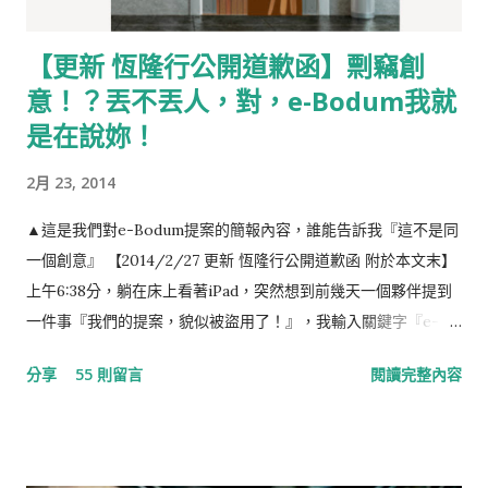
【更新 恆隆行公開道歉函】剽竊創
意！？丟不丟人，對，e-Bodum我就
是在說妳！
2月 23, 2014
▲這是我們對e-Bodum提案的簡報內容，誰能告訴我『這不是同
一個創意』 【2014/2/27 更新 恆隆行公開道歉函 附於本文末】
上午6:38分，躺在床上看著iPad，突然想到前幾天一個夥伴提到
一件事『我們的提案，貌似被盜用了！』，我輸入關鍵字『e-
Bodum 最小咖啡館』，結果出現如下的畫面，任誰一眼都看得
分享
55 則留言
閱讀完整內容
出，這就是我們對e-Bodum提案的內容。提案，我們沒有收到任
何一毛錢，事前，也提醒當事人『此創意，不授權恆隆行e-
Bodum使用』（恆隆行是e-Bodum的台灣代理商）。台灣的品
牌透過比稿的形式，整合各家意見，最後變形成一個行銷案的例