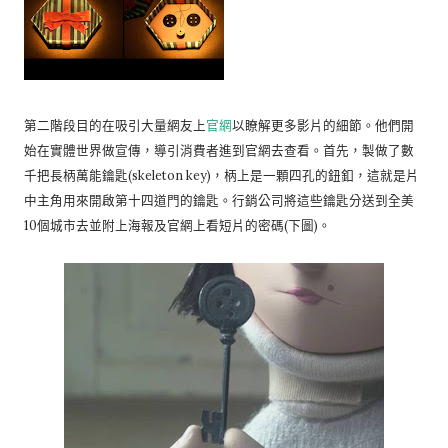
第二階段目的在吸引大量網友上
官網
以瞭解更多影片的細節。他們開
始在實體世界做宣傳，導引消費者進到官網去查看。首先，製做了數
千把長柄萬能鑰匙(skeleton key)，柄上是一顆四孔的鈕釦，這就是片
中主角用來開啟第十四道門的鑰匙。行銷公司將這些鑰匙分送到全美
10個城市去並附上海報及官網上看短片的密碼(下圖)。