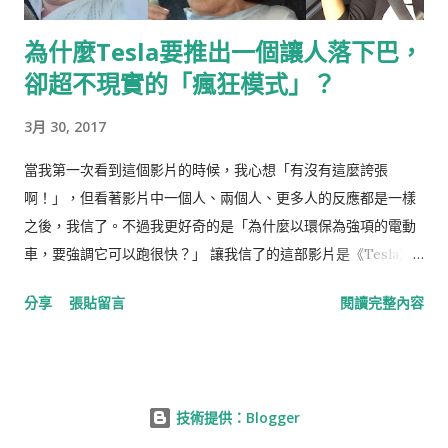
為什麼Tesla要推出一個讓人落下巴，
卻超不現實的「瘋狂模式」？
3月 30, 2017
當我第一次看到這個影片的時候，我心想「有沒有這麼誇張
啊！」，但看著影片中一個人、兩個人、更多人的反應都是一樣
之後，我信了。不過我更好奇的是「為什麼以環保為強項的電動
車，要強調它可以跑很快？」 讓我信了的這部影片是《Tesla》
汽車，新款Model S P85D所推出新的駕駛功能「瘋狂模式
分享
張貼留言
閱讀完整內容
Insane Mode」的側拍試乘影片，這個如它名字所言的模式，可
以讓車，從靜止加速到時速96 km只要瘋狂的3.2秒！ 3.2秒其實很
難理解，只覺得跟超跑一樣快，但到底有瘋狂？請看： 或許你會
說「這些人應該都是被挑選出來的Drama Queen吧」，我試著找
技術提供：Blogger
看看有沒有反應比較“平靜”的，結果找到了這部由Tesla創辦人