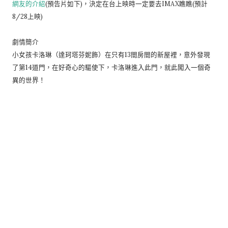
網友的介紹
(預告片如下)，決定在台上映時一定要去IMAX瞧瞧(預計
8/28上映)
劇情簡介
小女孩卡洛琳（達珂塔芬妮飾）在只有13間房間的新屋裡，意外發現
了第14道門，在好奇心的驅使下，卡洛琳進入此門，就此闖入一個奇
異的世界！