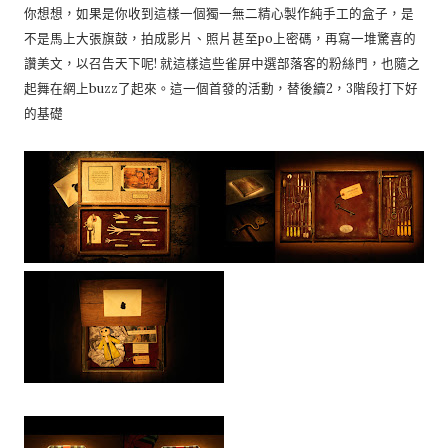
你想想，如果是你收到這樣一個獨一無二精心製作純手工的盒子，是
不是馬上大張旗鼓，拍成影片、照片甚至po上密碼，再寫一堆驚喜的
讚美文，以召告天下呢! 就這樣這些雀屏中選部落客的粉絲門，也隨之
起舞在網上buzz了起來。這一個首發的活動，替後續2，3階段打下好
的基礎