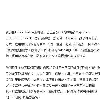
這部由Laika Studios所拍攝，史上首部3D的逐格動畫片(stop-
motion animated)，要行銷這樣一部影片，Agency一改以往的行銷
方式，運用跟影片相關的要素-人偶、鑰匙、鈕釦(因為在另一個世界人
的眼睛是鈕釦)等，設計了一個3階段的campaign。第一階段透過次文
化，運用部落格在網上點燃好奇之火，意圖引起觀眾的注意
他們用手工做了50個跟影片內容相關但各自不同的盒子(下圖)，這些盒
子內裝了取材自影片中人物的配件、佈景、工具...。然後挑選網路上對
這部片子極感興趣，或是作者或演員的粉絲、手工藝、動畫迷的部落
客，將這些盒子寄給他們。在這盒子裡，還附了一把帶有密碼的鑰
匙，用這組密碼可以解開官網上獨家的影片。同時製作300個鈕釦盒
(如下下圖)分送給部落客。