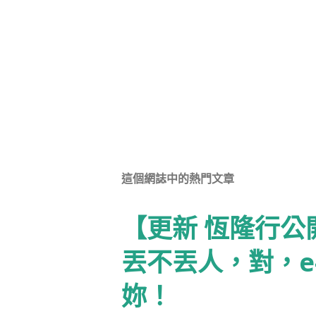
張
貼
留
言
這個網誌中的熱門文章
【更新 恆隆行
丟不丟人，對，e
妳！