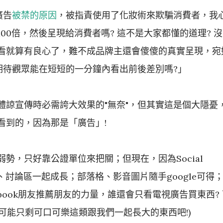
廣告
被禁的原因
，被指責使用了化妝術來欺騙消費者，我
00倍，然後呈現給消費者嗎? 這不是大家都懂的道理? 沒
看就算有良心了，難不成品牌主還會傻傻的真實呈現，宛
期待觀眾能在短短的一分鐘內看出前後差別嗎?」
體諒宣傳時必需誇大效果的"無奈"，但其實這是個大隱憂
看到的，因為那是「廣告」!
勢，只好靠公證單位來把關；但現在，因為Social
、討論區一起成長；部落格、影音圖片隨手google可得
book朋友推薦朋友的力量，誰還會只看電視廣告買東西? 
(可能只剩可口可樂這類跟我們一起長大的東西吧!)