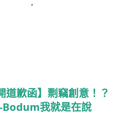
公開道歉函】剽竊創意！？
-Bodum我就是在說