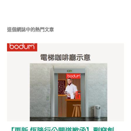
這個網誌中的熱門文章
【更新 恆隆行公開道歉函】剽竊創