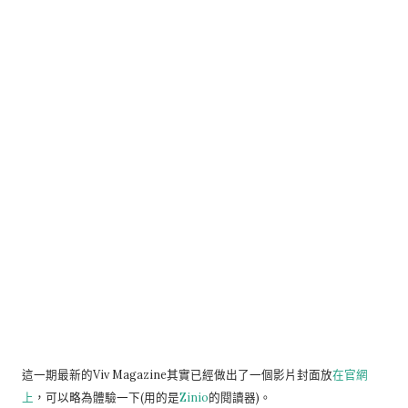
這一期最新的Viv Magazine其實已經做出了一個影片封面放
在官網
上
，可以略為體驗一下(用的是
Zinio
的閱讀器)。