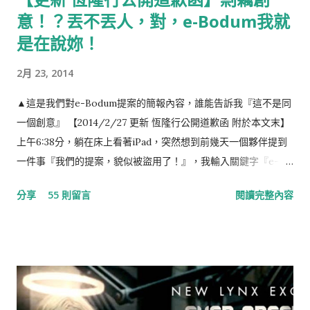
意！？丟不丟人，對，e-Bodum我就
是在說妳！
2月 23, 2014
▲這是我們對e-Bodum提案的簡報內容，誰能告訴我『這不是同
一個創意』 【2014/2/27 更新 恆隆行公開道歉函 附於本文末】
上午6:38分，躺在床上看著iPad，突然想到前幾天一個夥伴提到
一件事『我們的提案，貌似被盜用了！』，我輸入關鍵字『e-
Bodum 最小咖啡館』，結果出現如下的畫面，任誰一眼都看得
分享
55 則留言
閱讀完整內容
出，這就是我們對e-Bodum提案的內容。提案，我們沒有收到任
何一毛錢，事前，也提醒當事人『此創意，不授權恆隆行e-
Bodum使用』（恆隆行是e-Bodum的台灣代理商）。台灣的品
牌透過比稿的形式，整合各家意見，最後變形成一個行銷案的例
子時有所聞，但想不到走到21世紀的今天，台灣還存有如此明目
張膽，不尊重創意，毫不掩飾的整碗捧去的公司，這已經不是