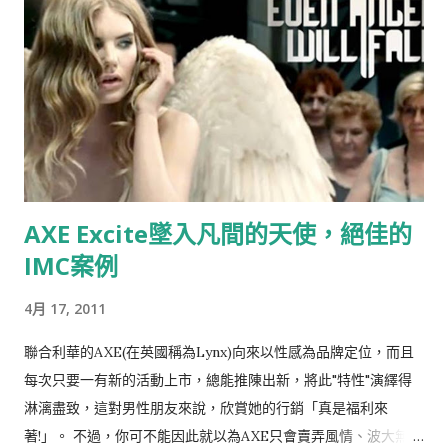
“偷”，而是“搶劫”！ ▲ 資料來源：Now News 記者：彭夢竺 。
標題：世界最小咖啡館在電梯裡
AXE Excite墜入凡間的天使，絕佳的
IMC案例
4月 17, 2011
聯合利華的AXE(在英國稱為Lynx)向來以性感為品牌定位，而且
每次只要一有新的活動上市，總能推陳出新，將此"特性"演繹得
淋漓盡致，這對男性朋友來說，欣賞她的行銷「真是福利來
著!」。 不過，你可不能因此就以為AXE只會賣弄風情、波大無