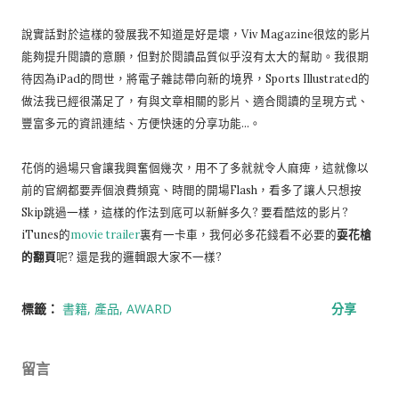
說實話對於這樣的發展我不知道是好是壞，Viv Magazine很炫的影片
能夠提升閱讀的意願，但對於閱讀品質似乎沒有太大的幫助。我很期
待因為iPad的問世，將電子雜誌帶向新的境界，Sports Illustrated的
做法我已經很滿足了，有與文章相關的影片、適合閱讀的呈現方式、
豐富多元的資訊連結、方便快速的分享功能…。
花俏的過場只會讓我興奮個幾次，用不了多就就令人麻痺，這就像以
前的官網都要弄個浪費頻寬、時間的開場Flash，看多了讓人只想按
Skip跳過一樣，這樣的作法到底可以新鮮多久? 要看酷炫的影片?
iTunes的
movie trailer
裏有一卡車，我何必多花錢看不必要的
耍花槍
的翻頁
呢? 還是我的邏輯跟大家不一樣?
標籤：
書籍
產品
AWARD
分享
留言