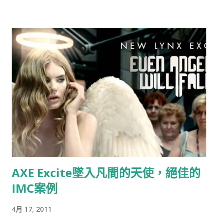
Bodum使用』（恆隆行是e-Bodum的台灣代理商）。台灣的品
牌透過比稿的形式，整合各家意見，最後變形成一個行銷案的例
子時有所聞，但想不到走到21世紀的今天，台灣還存有如此明目
張膽，不尊重創意，毫不掩飾的整碗捧去的公司，這已經不是
“偷”，而是“搶劫”！ ▲ 資料來源：Now News 記者：彭夢竺 。
標題：世界最小咖啡館在電梯裡
AXE Excite墜入凡間的天使，絕佳的
IMC案例
4月 17, 2011