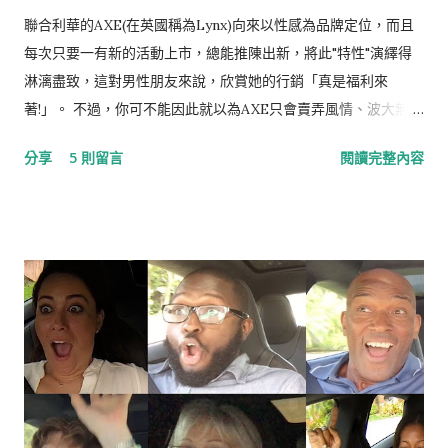
聯合利華的AXE(在英國稱為Lynx)向來以性感為品牌定位，而且
每次只要一有新的活動上市，總能推陳出新，將此"特性"演繹得
淋漓盡致，這對男性朋友來說，欣賞她的行銷「真是福利來
著!」。 不過，你可不能因此就以為AXE只會賣弄風情、波大無
腦，其實她的行銷相當值得研究，尤其是整合行銷傳播IMC的功
分享
5 則留言
閱讀完整內容
力一流，更可堪稱業界翹楚，就讓我們一起看下去。