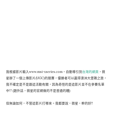
我根據影片輸入www.msi-xseries.com，自動導引到
台灣的網頁
，微
星辦了一個上傳影片(UGC)的競賽，優勝者可以贏得澳洲大堡礁之旅，
我不確定是不是跟這活動有關，因為奇怪的是這影片並不在參賽名單
中!? (題外話，微星的官網做的不是普通的糟)
但無論如何，不管這影片打哪來。我都要說，微星，幹的好!!