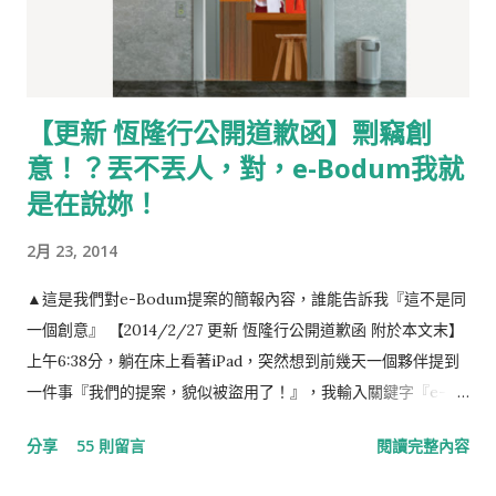
【更新 恆隆行公開道歉函】剽竊創
意！？丟不丟人，對，e-Bodum我就
是在說妳！
2月 23, 2014
▲這是我們對e-Bodum提案的簡報內容，誰能告訴我『這不是同
一個創意』 【2014/2/27 更新 恆隆行公開道歉函 附於本文末】
上午6:38分，躺在床上看著iPad，突然想到前幾天一個夥伴提到
一件事『我們的提案，貌似被盜用了！』，我輸入關鍵字『e-
Bodum 最小咖啡館』，結果出現如下的畫面，任誰一眼都看得
分享
55 則留言
閱讀完整內容
出，這就是我們對e-Bodum提案的內容。提案，我們沒有收到任
何一毛錢，事前，也提醒當事人『此創意，不授權恆隆行e-