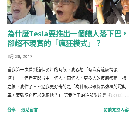
為什麼Tesla要推出一個讓人落下巴，
卻超不現實的「瘋狂模式」？
3月 30, 2017
當我第一次看到這個影片的時候，我心想「有沒有這麼誇張
啊！」，但看著影片中一個人、兩個人、更多人的反應都是一樣
之後，我信了。不過我更好奇的是「為什麼以環保為強項的電動
車，要強調它可以跑很快？」 讓我信了的這部影片是《Tesla》
汽車，新款Model S P85D所推出新的駕駛功能「瘋狂模式
分享
張貼留言
閱讀完整內容
Insane Mode」的側拍試乘影片，這個如它名字所言的模式，可
以讓車，從靜止加速到時速96 km只要瘋狂的3.2秒！ 3.2秒其實很
難理解，只覺得跟超跑一樣快，但到底有瘋狂？請看： 或許你會