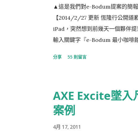
▲這是我們對e-Bodum提案的
【2014/2/27 更新 恆隆行公開
iPad，突然想到前幾天一個夥伴
輸入關鍵字『e-Bodum 最小
這就是我們對e-Bodum提案的
分享
55 則留言
醒當事人『此創意，不授權恆隆行e-
商）。台灣的品牌透過比稿的形式
時有所聞，但想不到走到21世紀
AXE Excite
毫不掩飾的整碗捧去的公司，這已經不
News 記者：彭夢竺 。標題：世
案例
4月 17, 2011