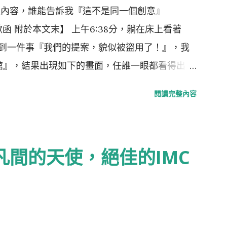
簡報內容，誰能告訴我『這不是同一個創意』
道歉函 附於本文末】 上午6:38分，躺在床上看著
提到一件事『我們的提案，貌似被盜用了！』，我
咖啡館』，結果出現如下的畫面，任誰一眼都看得出，
內容。提案，我們沒有收到任何一毛錢，事前，也提
閱讀完整內容
Bodum使用』（恆隆行是e-Bodum的台灣代理
，整合各家意見，最後變形成一個行銷案的例子
的今天，台灣還存有如此明目張膽，不尊重創意，
墜入凡間的天使，絕佳的IMC
是“偷”，而是“搶劫”！ ▲ 資料來源：Now
界最小咖啡館在電梯裡